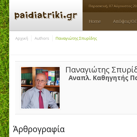
Παρασκευή, 07 Αύγουστος 20
Home
Απόψεις/Θέ
Αρχική
Authors
Παναγιώτης Σπυρίδης
Παναγιώτης Σπυρί
Αναπλ. Καθηγητής Π
Άρθρoγραφία