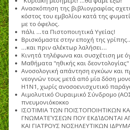
"Κυριακή μεσημέρι! ...θα φάμε έξω!"
Ανασκόπηση της βιβλιογραφίας σχετι
κόστος του εμβολίου κατά της φυματ
με το όφελος.
πάλι ...τα Πιστοποιητικά Υγείας!
Βρισκόμαστε στην εποχή της γρίπης..
...και πριν αλέκτωρ λαλήσει...
Κινητά τηλέφωνα και συσχέτιση με ό
Μαθήματα "ηθικής και δεοντολογίας"
Ανοσολογική απάντηση εγκύων και π
νεογνών τους μετά από μία δόση μο
H1N1, χωρίς ανοσοενισχυτικό παράγ
Αιμολυτικό Ουραιμικό Σύνδρομο (ΑΟΣ
πνευμονιόκοκκο
ΙΣΟΤΙΜΙΑ ΤΩΝ ΠΟΙΣΤΟΠΟΙΗΤΙΚΩΝ ΚΑ
ΓΝΩΜΑΤΕΎΣΕΩΝ ΠΟΥ ΕΚΔΊΔΟΝΤΑΙ ΑΠ
ΚΑΙ ΓΙΑΤΡΟΥΣ ΝΟΣΗΛΕΥΤΙΚΩΝ ΙΔΡΥ