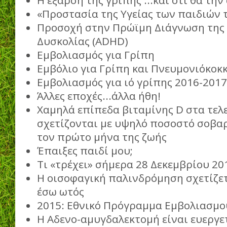
Η έξαρση της γρίπης ...και ότι θα τη
«Προστασία της Υγείας των παιδιών
Προσοχή στην Πρώϊμη Διάγνωση της
Δυσκολίας (ADHD)
Εμβολιασμός για Γρίπη
Εμβόλιο για Γρίπη και Πνευμονιόκοκκ
Εμβολιασμός για ιό γρίπης 2016-2017
Άλλες εποχές...άλλα ήθη!
Χαμηλά επίπεδα βιταμίνης D στα τελ
σχετίζονται με υψηλό ποσοστό σοβα
τον πρώτο μήνα της ζωής
Έπαιξες παιδί μου;
Τι «τρέχει» σήμερα 28 Δεκεμβρίου 20
Η οισοφαγική παλινδρόμηση σχετίζετ
έσω ωτός
2015: Εθνικό Πρόγραμμα Εμβολιασμο
Η Αδενο-αμυγδαλεκτομή είναι ευεργετ