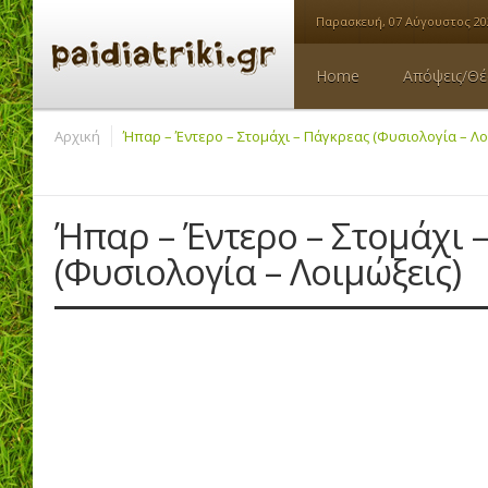
Παρασκευή, 07 Αύγουστος 20
Home
Απόψεις/Θέ
Αρχική
Ήπαρ – Έντερο – Στομάχι – Πάγκρεας (Φυσιολογία – Λο
Ήπαρ – Έντερο – Στομάχι 
(Φυσιολογία – Λοιμώξεις)