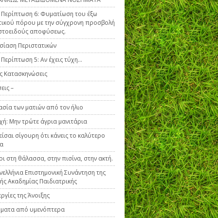
ή Περίπτωση 6: Φυματίωση του έξω
ικού πόρου με την σύγχρονη προσβολή
στοειδούς αποφύσεως.
ίαση Περιστατικών
ή Περίπτωση 5: Αν έχεις τύχη…
ς Κατασκηνώσεις
εις –
σία των ματιών από τον ήλιο
ή: Μην τρώτε άγρια μανιτάρια
είσαι σίγουρη ότι κάνεις το καλύτερο
να
οι στη θάλασσα, στην πισίνα, στην ακτή.
νελλήνια Επιστημονική Συνάντηση της
κής Ακαδημίας Παιδιατρικής
εργίες της Άνοιξης
ήματα από υμενόπτερα