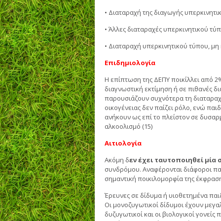
• Διαταραχή της διαγωγής υπερκινητι
• Άλλες διαταραχές υπερκινητικού τύ
• Διαταραχή υπερκινητικού τύπου, μη
Επιδημιολογία
Η επίπτωση της ΔΕΠΥ ποικίλλει από 2%
διαγνωστική εκτίμηση ή σε πιθανές δ
παρουσιάζουν συχνότερα τη διαταραχή 
οικογένειας δεν παίζει ρόλο, ενώ πα
ανήκουν ως επί το πλείστον σε δυσαρμ
αλκοολισμό (15)
Αιτιολογία
Ακόμη δ
εν έχει ταυτοποιηθεί μία 
συνδρόμου. Αναφέρονται διάφοροι πα
σημαντική ποικιλομορφία της έκφρασης
Έρευνες σε δίδυμα ή υιοθετημένα παι
Οι μονοζυγωτικοί δίδυμοι έχουν μεγαλ
δυζυγωτικοί και οι βιολογικοί γονείς