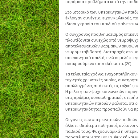
παρόμοια προβλήματα κατά την παιδική
Στο ιστορικό των υπερκινητικών παιδ
έκλαιγαν συνέχεια, είχαν κωλικούς, 
ιδιοσυγκρασία του παιδιού φαίνεται ν
Ο σύγχρονος προβληματισμός επικεντρ
πλουτίζονται συνεχώς από νευροψυχο
αποτελεσματικών φαρμάκων ακυρώνει
νευρομεταβιβαστή. Διαταραχές στο με
υπερκινητικά παιδιά, ενώ οι μελέτες 
αντικρουόμενα αποτελέσματα. (20)
Τα τελευταία χρόνια ενοχοποιήθηκαν 
τεχνητές χρωστικές ουσίες, συντηρητι
απαλλαγμένες από αυτές τις τοξικές ο
Η μελέτη των ψυχοκοινωνικών παραγ
στις πρώϊμες συναισθηματικές στερήσε
υπερκινητικών παιδιών φαίνεται ότι δε
υπερκινητικότητας προσπαθούν να π
Οι γονείς των υπερκινητικών παιδιών 
άλλοτε ιδιαίτερα παθητικοί, ανίκανοι
παιδιού τους. Ψυχοδυναμικά η υπερκι
παραπέμπουν στη μανία, ψυχική και κ