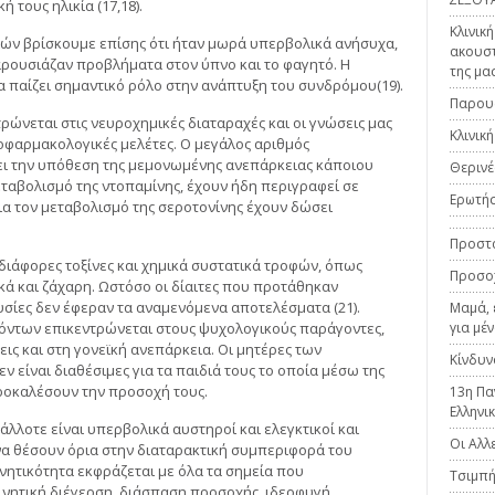
 τους ηλικία (17,18).
Κλινικ
ιών βρίσκουμε επίσης ότι ήταν μωρά υπερβολικά ανήσυχα,
ακουστ
παρουσιάζαν προβλήματα στον ύπνο και το φαγητό. Η
της μα
α παίζει σημαντικό ρόλο στην ανάπτυξη του συνδρόμου(19).
Παρουσ
ώνεται στις νευροχημικές διαταραχές και οι γνώσεις μας
Κλινικ
φαρμακολογικές μελέτες. Ο μεγάλος αριθμός
 την υπόθεση της μεμονωμένης ανεπάρκειας κάποιου
Θερινέ
ταβολισμό της ντοπαμίνης, έχουν ήδη περιγραφεί σε
Ερωτήσ
για τον μεταβολισμό της σεροτονίνης έχουν δώσει
Προστα
διάφορες τοξίνες και χημικά συστατικά τροφών, όπως
Προσοχ
κά και ζάχαρη. Ωστόσο οι δίαιτες που προτάθηκαν
υσίες δεν έφεραν τα αναμενόμενα αποτελέσματα (21).
Μαμά, 
όντων επικεντρώνεται στους ψυχολογικούς παράγοντες,
για μέ
ις και στη γονεϊκή ανεπάρκεια. Οι μητέρες των
Κίνδυν
ν είναι διαθέσιμες για τα παιδιά τους το οποία μέσω της
ροκαλέσουν την προσοχή τους.
13η Πα
Ελληνι
άλλοτε είναι υπερβολικά αυστηροί και ελεγκτικοί και
Οι Αλλ
 να θέσουν όρια στην διαταρακτική συμπεριφορά του
νητικότητα εκφράζεται με όλα τα σημεία που
Τσιμπ
ινητική διέγερση, διάσπαση προσοχής, ιδεοφυγή,