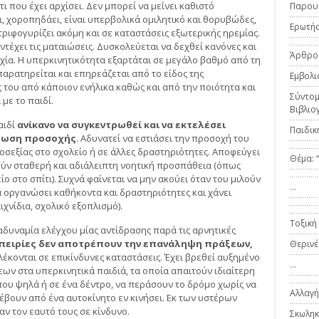
τι που έχει αρχίσει. Δεν μπορεί να μείνει καθιστό
Παρου
, χοροπηδάει, είναι υπερβολικά ομιλητικό και θορυβώδες,
Ερωτήσ
ριφογυρίζει ακόμη και σε καταστάσεις εξωτερικής ηρεμίας.
ντέχει τις ματαιώσεις. Δυσκολεύεται να δεχθεί κανόνες και
Άρθρο
χία. Η υπερκινητικότητα εξαρτάται σε μεγάλο βαθμό από τη
αρατηρείται και επηρεάζεται από το είδος της
Εμβολι
 του από κάποιον ενήλικα καθώς και από την ποιότητα και
Σύντομ
 με το παιδί.
Βιβλιο
αιδί
ανίκανο να συγκεντρωθεί και να εκτελέσει
Παιδική
λωση προσοχής
. Αδυνατεί να εστιάσει την προσοχή του
οσεξίας στο σχολείο ή σε άλλες δραστηριότητες. Αποφεύγει
Θέμα: “
ούν σταθερή και αδιάλειπτη νοητική προσπάθεια (όπως
ίο στο σπίτι). Συχνά φαίνεται να μην ακούει όταν του μιλούν
…
α οργανώσει καθήκοντα και δραστηριότητες και χάνει
ιχνίδια, σχολικό εξοπλισμό).
Τοξική
δυναμία ελέγχου μίας αντίδρασης παρά τις αρνητικές
πειρίες δεν αποτρέπουν την επανάληψη πράξεων,
Θερινέ
έκονται σε επικίνδυνες καταστάσεις. Έχει βρεθεί αυξημένο
…
ν στα υπερκινητικά παιδιά, τα οποία απαιτούν ιδιαίτερη
που ψηλά ή σε ένα δέντρο, να περάσουν το δρόμο χωρίς να
Αλλαγή
βουν από ένα αυτοκίνητο εν κινήσει. Εκ των υστέρων
ν τον εαυτό τους σε κίνδυνο.
Σκωληκ