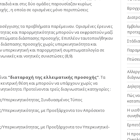
παιδιά και στις δύο ομάδες παρουσίαζαν κυρίως
Βρογχι
ής , η οποία σε ορισμένες μόνο περιπτώσεις
Διατρο
ροσέγγισης τα προβλήματα παρέμειναν. Ορισμένες έρευνες
Εμβολι
ότητας και παρορμητικότητας μπορούν να εκφραστούν μαζί
προτε
μπτώματα διάσπασης προσοχής. Επιπλέον ταυτοποιήθηκαν
Στάδια
διάσπασης προσοχής χωρίς υπερκινητικότητα και
ν υπερκινητική και παρορμητική συμπτωματολογία σε
Παραμ
ωνικές και νοητικές συνιστώσες (8,9).
Πτώσεις
Αλλεργ
είναι
“διαταραχή της ελλειματικής προσοχής”
. Τα
διάγνω
κεντρική θέση και μπορούν να υπάρχουν χωρίς να
Δηλητη
ητικότητα. Προτείνονται τρείς διαγνωστικές κατηγορίες :
Πώς να
ς/Υπερκινητικότητας, Συνδυασμένος Τύπος
καταπι
ς/Υπερκινητικότητας, με Προεξάρχοντα τον Απρόσεκτο
Η υιοθ
συνηθε
Ερπετά
/Υπερκινητικότητας, με Προεξάρχοντα τον Υπερκινητικό-
Η προσ
Ογκολο