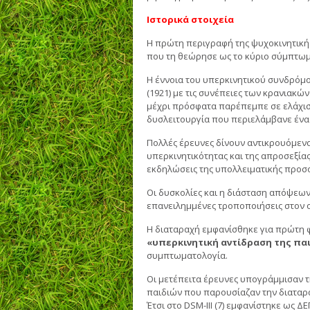
Ιστορικά στοιχεία
Η πρώτη περιγραφή της ψυχοκινητικής
που τη θεώρησε ως το κύριο σύμπτωμ
Η έννοια του υπερκινητικού συνδρόμο
(1921) με τις συνέπειες των κρανιακώ
μέχρι πρόσφατα παρέπεμπε σε ελάχισ
δυσλειτουργία που περιελάμβανε ένα 
Πολλές έρευνες δίνουν αντικρουόμεν
υπερκινητικότητας και της απροσεξία
εκδηλώσεις της υπολλειματικής προσοχ
Οι δυσκολίες και η διάσταση απόψεων
επανειλημμένες τροποποιήσεις στον ορ
Η διαταραχή εμφανίσθηκε για πρώτη φ
«υπερκινητική αντίδραση της παι
συμπτωματολογία.
Οι μετέπειτα έρευνες υπογράμμισαν 
παιδιών που παρουσίαζαν την διαταρ
Έτσι στο DSM-ΙΙΙ (7) εμφανίστηκε ως Δ