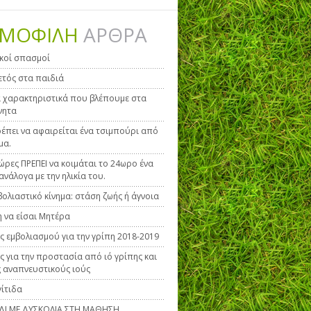
ΜΟΦΙΛΗ
ΑΡΘΡΑ
κοί σπασμοί
τός στα παιδιά
 χαρακτηριστικά που βλέπουμε στα
νητα
έπει να αφαιρείται ένα τσιμπούρι από
μα.
ώρες ΠΡΕΠΕΙ να κοιμάται το 24ωρο ένα
ανάλογα με την ηλικία του.
βολιαστικό κίνημα: στάση ζωής ή άγνοια
η να είσαι Μητέρα
ς εμβολιασμού για την γρίπη 2018-2019
ς για την προστασία από ιό γρίπης και
 αναπνευστικούς ιούς
ίτιδα
ΙΔΙ ΜΕ ΔΥΣΚΟΛΙΑ ΣΤΗ ΜΑΘΗΣΗ