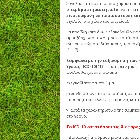
Συνολικά, τα πρωτεύοντα χαρακτηριστ
υπερδραστηριότητα
. Για να τεθεί
είναι εμφανή σε περισσότερες α
σχολείο, στο χώρο του ιατρείου).
Τα προβλήματα όμως εξακολουθούν να
Προεξάρχοντα τον Απρόσεκτο Τύπο κα
ίδια συμπτώματα διάσπασης προσοχής κ
(11,12)
Σύμφωνα με την ταξινόμηση των
Υγείας (ICD-10)
(13), οι υπερκινητικέ
ακόλουθα χαρακτηριστικά :
α) εγκαθίστανται πρώιμα
β) συνδυάζουν υπερδραστήρια, ανεπ
απροσεξία και έλλειψη επιμονής κατά
γ) αυτά τα χαρακτηριστικά της συμπ
στο χρόνο.
Το ICD-10 κατατάσσει τις διαταρ
• Διαταραχή της δραστηριότητας και 