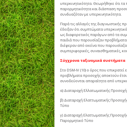
υπερκινητικότητα. Θεωρήθηκε ότι τα 
παρορμητικότητα και διάσπαση προσοχ
συνδυαζόταν με υπερκινητικότητα.
Παρά τις αλλαγές της διαγνωστικής π
έδειξαν ότι συμπτώματα υπερκινητικ
ως διαφορετικός παράγων από τα συ
παιδιά που παρουσίαζαν προβλήματα 
διέφεραν από εκείνα που παρουσίαζα
συμπεριφορικές, συναισθηματικές, κοιν
Σύγχρονα ταξινομικά συστήματα
Στο DSM-IV (10) ο όρος που επικρατεί 
προβλήματα προσοχής αποκτούν έτσι 
συνοδεύονται απαραίτητα από υπερκιν
α) Διαταραχή Ελλατωματικής Προσοχή
β) Διαταραχή Ελαττωματικής Προσοχή
Τύπο
γ) Διαταραχή Ελαττωματικής Προσοχής
Παρορμητικό Τύπο