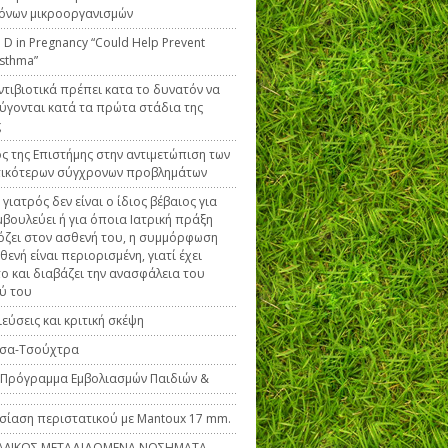
́νων μικροοργανισμών
 D in Pregnancy “Could Help Prevent
Asthma”
ντιβιοτικά πρέπει κατα το δυνατόν να
γονται κατά τα πρώτα στάδια της
ς
ς της Επιστήμης στην αντιμετώπιση των
τικότερων σύγχρονων προβλημάτων
 γιατρός δεν είναι ο ίδιος βέβαιος για
μβουλεύει ή για όποια Ιατρική πράξη
ζει στον ασθενή του, η συμμόρφωση
θενή είναι περιορισμένη, γιατί έχει
το και διαβάζει την ανασφάλεια του
ύ του
εύσεις και κριτική σκέψη
σα-Τσούχτρα
́ Πρόγραμμα Εμβολιασμών Παιδιών &
ίαση περιστατικού με Mantoux 17 mm.
ΑΛΙΚΩΣ ΜΕΤΑΔΙΔΟΜΕΝΑ ΝΟΣΗΜΑΤΑ