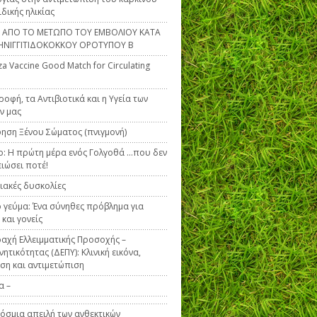
ιδικής ηλικίας
Α ΑΠΟ ΤΟ ΜΕΤΩΠΟ ΤΟΥ ΕΜΒΟΛΙΟΥ ΚΑΤΑ
ΗΝΙΓΓΙΤΙΔΟΚΟΚΚΟΥ ΟΡΟΤΥΠΟΥ Β
za Vaccine Good Match for Circulating
ροφή, τα Αντιβιοτικά και η Υγεία των
ν μας
ηση Ξένου Σώματος (πνιγμονή)
ο: Η πρώτη μέρα ενός Γολγοθά …που δεν
ειώσει ποτέ!
ακές δυσκολίες
 γεύμα: Ένα σύνηθες πρόβλημα για
 και γονείς
αχή Ελλειμματικής Προσοχής –
ητικότητας (ΔΕΠΥ): Κλινική εικόνα,
ση και αντιμετώπιση
α –
όσμια απειλή των ανθεκτικών