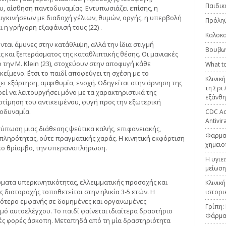
Παιδικ
ου, αίσθηση παντοδυναμίας. Εντυπωσιάζει επίσης, η
υγκινήσεων με διαδοχή γέλιων, θυμών, οργής, η υπερβολή
Πρόληψ
η γρήγορη εξαφάνισή τους (22) .
Καλοκα
ται άμυνες στην κατάθλιψη, αλλά την ίδια στιγμή
Βουβω
 και ξεπεράσματος της καταθλιπτικής θέσης. Οι μανιακές
την M. Klein (23), στοχεύουν στην αποφυγή κάθε
What to
είμενο. ΄Ετσι το παιδί αποφεύγει τη σχέση με το
Κλινικ
χει εξάρτηση, αμφιθυμία, ενοχή. Οδηγείται στην άρνηση της
τη Σρι
εί να λειτουργήσει μόνο με τα χαρακτηριστικά της
εξάνθη
οτίμηση του αντικειμένου, φυγή προς την εξωτερική
οδυναμία.
CDC Adv
Antivir
τύπωση μιας διάθεσης ψεύτικα καλής, επιφανειακής,
Φαρμακ
πληρότητας, ούτε πραγματικής χαράς. Η κινητική εκφόρτιση
χημειο
τικο θρίαμβο, την υπεραναπλήρωση.
Η υγιε
μείωση
ματα υπερκινητικότητας, ελλειμματικής προσοχής και
Κλινικ
ς διαταραχής τοποθετείται στην ηλικία 3-5 ετών. Η
ιστορι
σσότερο εμφανής σε δομημένες και οργανωμένες
Γρίπη:
ό αυτοελέγχου. Το παιδί φαίνεται ιδιαίτερα δραστήριο
Φάρμα
λές φορές άσκοπη. Μεταπηδά από τη μία δραστηριότητα