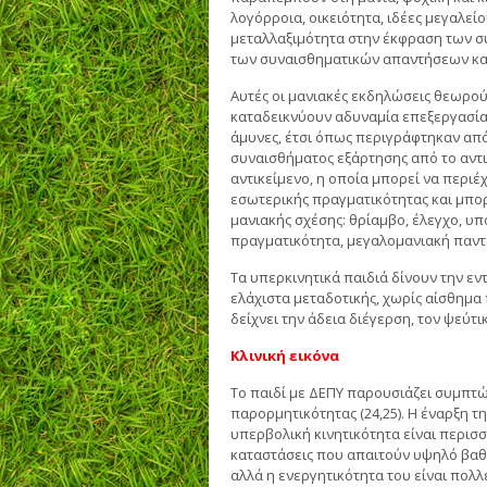
λογόρροια, οικειότητα, ιδέες μεγαλεί
μεταλλαξιμότητα στην έκφραση των σ
των συναισθηματικών απαντήσεων και 
Αυτές οι μανιακές εκδηλώσεις θεωρούν
καταδεικνύουν αδυναμία επεξεργασίας
άμυνες, έτσι όπως περιγράφτηκαν από 
συναισθήματος εξάρτησης από το αντικ
αντικείμενο, η οποία μπορεί να περιέ
εσωτερικής πραγματικότητας και μπορ
μανιακής σχέσης: θρίαμβο, έλεγχο, υπ
πραγματικότητα, μεγαλομανιακή παντ
Τα υπερκινητικά παιδιά δίνουν την εν
ελάχιστα μεταδοτικής, χωρίς αίσθημα 
δείχνει την άδεια διέγερση, τον ψεύ
Κλινική εικόνα
Το παιδί με ΔΕΠΥ παρουσιάζει συμπτώ
παρορμητικότητας (24,25). Η έναρξη τη
υπερβολική κινητικότητα είναι περι
καταστάσεις που απαιτούν υψηλό βαθμ
αλλά η ενεργητικότητα του είναι πολ