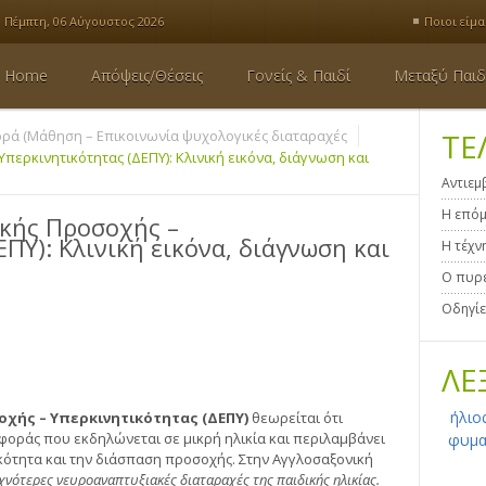
Πέμπτη, 06 Αύγουστος 2026
Ποιοι είμα
Home
Απόψεις/Θέσεις
Γονείς & Παιδί
Μεταξύ Παιδ
ρά (Μάθηση – Επικοινωνία ψυχολογικές διαταραχές
ΤΕ
περκινητικότητας (ΔΕΠΥ): Κλινική εικόνα, διάγνωση και
Αντιεμ
Η επόμ
κής Προσοχής –
ΠΥ): Κλινική εικόνα, διάγνωση και
Η τέχν
Ο πυρε
Οδηγίε
ΛΕ
ήλιο
οχής – Υπερκινητικότητας (ΔΕΠΥ)
θεωρείται ότι
οράς που εκδηλώνεται σε μικρή ηλικία και περιλαμβάνει
φυμα
κότητα και την διάσπαση προσοχής. Στην Αγγλοσαξονική
χνότερες νευροαναπτυξιακές διαταραχές της παιδικής ηλικίας.