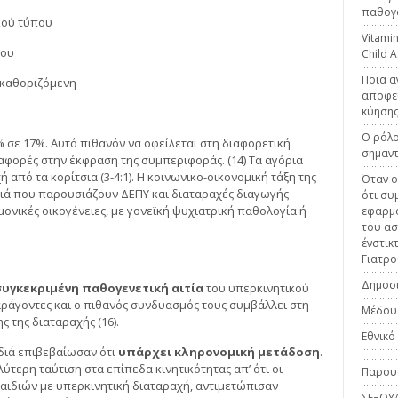
παθογο
κού τύπου
Vitamin
που
Child 
Ποια α
 καθοριζόμενη
αποφεύ
κύηση
Ο ρόλο
 σε 17%. Αυτό πιθανόν να οφείλεται στη διαφορετική
σημαν
ιαφορές στην έκφραση της συμπεριφοράς. (14) Τα αγόρια
από τα κορίτσια (3-4:1). Η κοινωνικο-οικονομική τάξη της
Όταν ο
ιδιά που παρουσιάζουν ΔΕΠΥ και διαταραχές διαγωγής
ότι συ
ονικές οικογένειες, με γονεϊκή ψυχιατρική παθολογία ή
εφαρμό
του ασ
ένστικ
Γιατρο
Δημοσι
συγκεκριμένη παθογενετική αιτία
του υπερκινητικού
ράγοντες και ο πιθανός συνδυασμός τους συμβάλλει στη
Μέδου
 της διαταραχής (16).
Εθνικο
διά επιβεβαίωσαν ότι
υπάρχει κληρονομική μετάδοση
.
ύτερη ταύτιση στα επίπεδα κινητικότητας απ’ ότι οι
Παρουσ
 παιδιών με υπερκινητική διαταραχή, αντιμετώπισαν
ΣΕΞΟΥ