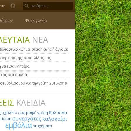
στε
ιάτρων
Ψυχαγωγία
ΛΕΥΤΑΙΑ
ΝΕΑ
βολιαστικό κίνημα: στάση ζωής ή άγνοια;
ενη μέρα της ιστοσελίδας μας
η να είσαι Μητέρα
τός στα παιδιά
ς εμβολιασμού για την γρίπη 2018-2019
ΞΕΙΣ
ΚΛΕΙΔΙΑ
ς
σχολείο
διατροφή
θάλασσα
γρίπη
συνεργάτες
καλοκαίρι
τίωση
εμβόλια
ατυχήματα