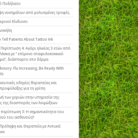
ό Ποδήλατο
η νοσημάτων από μολυσμένες τροφές.
ιρινοί Κίνδυνοι
νοκήλη
 Tell Patients About Tattoo Ink
ή Περίπτωση 4: Αγόρι ηλικίας 3 ετών από
 Λάνκα με “ επίμονο σταφυλοκοκκικό
μα”, διάσπαρτο στο δέρμα
isory: Flu Increasing, Be Ready With
als
ευτικές οδηγίες θεραπείας και
προφύλαξης για τη γρίπη
ινή των χεριών στην υπηρεσία της
ς της διασποράς των λοιμώξεων
ή περίπτωση 3: Η σημαντικότητα του
κού του ασθενούς!!
 Πρόληψη και Θεραπεία με Αντιικά
κα