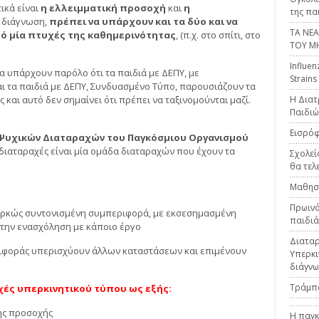
ικά είναι
η ελλειμματική προσοχή
και
η
της πα
 η διάγνωση,
πρέπει να υπάρχουν και τα δύο και να
ΤΑ ΝΕ
πό μία πτυχές της καθημερινότητας
, (π.χ. στο σπίτι, στο
ΤΟΥ Μ
Influen
 υπάρχουν παρόλο ότι τα παιδιά με ΔΕΠΥ, με
Strains
ι τα παιδιά με ΔΕΠΥ, Συνδυασμένο Τύπο, παρουσιάζουν τα
αι αυτό δεν σημαίνει ότι πρέπει να ταξινομούνται μαζί.
H Διατ
Παιδιώ
Εισρόφ
 Ψυχικών Διαταραχών του Παγκόσμιου Οργανισμού
ς διαταραχές είναι μία ομάδα διαταραχών που έχουν τα
Σχολεί
θα τελ
Μαθησι
Πρωινό
αρκώς συντονισμένη συμπεριφορά, με εκσεσημασμένη
παιδιά
 την ενασχόληση με κάποιο έργο
Διαταρ
εριφοράς υπερισχύουν άλλων καταστάσεων και επιμένουν
Υπερκιν
διάγνω
Τράμπ
αχές υπερκινητικού τύπου ως εξής:
της προσοχής
Η παγκ