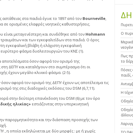
ΔΗ
 αστάθειας στα παιδιά έγινε το 1897 από τον
Bourneville
,
α σε ορισμένες ελαφρές νοητικές καθυστερήσεις.
Πυρετι
Ο πυρε
υ είναι μεταγενέστερη και συνδέθηκε από τον
Hohmann
ν τραυμάτων και των εγκεφαλιτίδων στα παιδιά. Ο όρος
Μερικά
τη εγκεφαλική βλάβη ή ελάχιστη εγκεφαλική
νεογέν
ευρύτερο φάσμα δυσλειτουργιών του ΚΝΣ (1).
Πως πρ
α αποτελέσματα όσον αφορά τον ορισμό της
το δέρ
ς στη ΔΕΠΥ και καταλήγουν στο συμπέρασμα ότι οι
Πόσες 
ής έχουν μεγάλο κλινικό φάσμα. (2-5).
παιδί, 
 όσον αφορά τον ορισμό της ΔΕΠΥ έχουν ως αποτέλεσμα τις
Αντιεμ
ισμό της στις διαδοχικές εκδόσεις του DSM (6,7,11).
Η τέχν
ορά στην δεύτερη επανέκδοση του DSM (6) με τον όρο
Οδηγίε
δικής ηλικίας»
εστιάζοντας στην υπερκινητική
Οδηγίε
άλλους
την παρορμητικότητα και την διάσπαση προσοχής των
Λαρυγγ
αχή.
ΕΠΥ , η οποία εκδηλώνεται με δύο μορφές : με ή χωρίς
ΤΟ ΠΑ