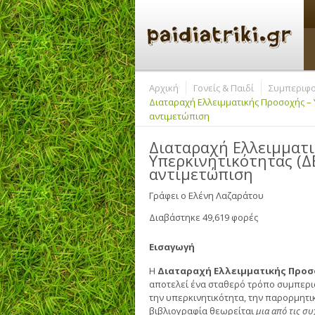
Αρχική
Γονείς & Παιδί
Συμπεριφο
Διαταραχή Ελλειμματικής Προσοχής – Υ
αντιμετώπιση
Διαταραχή Ελλειμματι
Υπερκινητικότητας (ΔΕ
αντιμετώπιση
Γράφει ο
Ελένη Λαζαράτου
Διαβάστηκε 49,619 φορές
Εισαγωγή
Η
Διαταραχή Ελλειμματικής Προσ
αποτελεί ένα σταθερό τρόπο συμπεριφ
την υπερκινητικότητα, την παρορμητι
βιβλιογραφία θεωρείται
μια από τις συ