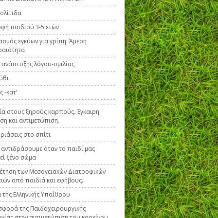
ολίτιδα
φή παιδιού 3-5 ετών
ασμός εγκύων για γρίπη: Άμεση
ραιότητα
 ανάπτυξης λόγου-ομιλίας
ύθι
 -κατ’
ία στους ξηρούς καρπούς. Έγκαιρη
ση και αντιμετώπιση.
ριάσεις στο σπίτι
 αντιδράσουμε όταν το παιδί μας
εί ξένο σώμα
έτηση των Μεσογειακών Διατροφικών
ιών από παιδιά και εφήβους.
 της Ελληνικής Υπαίθρου
φορά της Παιδοχειρουργικής
γίας στην αντιμετώπιση του καρκίνου