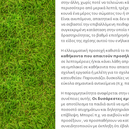
στην άλλη, χωρίς ποτέ να τελειώνει κά
περισσότερο από μερικά λεπτά, τρέχει
κουνά ένα μέρος του σώματος του ή στ
Είναι ανυπόμονο, απαιτητικό και δεν α
να σεβαστεί την επιβαλλόμενη πειθαρ
συγκεκριμένη κατάσταση στην οποία π
δραστηριότητας, το βαθμό επιτήρησής
το είδος της σχέσης αυτού του ενήλικα
Η ελλειμματική προσοχή καθιστά το π
καθήκοντα που απαιτούν προσή
σε λεπτομέρειες ή/και κάνει λάθη απρ
να εμπλακεί σε καθήκοντα που απαιτ
σχολική εργασία ή μελέτη για το σχολε
κατευθείαν. Παρουσιάζει δυσκολίες ν
εύκολα σημαντικά αντικείμενα (π.χ. πα
Η παρορμητικότητα αναφέρεται στην α
συνέπειες αυτής.
Οι δυσάρεστες εμ
με αποτέλεσμα τα παιδιά αυτά να εμπλ
ποσοστό ατυχημάτων και δηλητηριάσεω
επίβλεψη. Μπορεί π.χ. να ανεβούν κά
προσέξουν , να προσπαθήσουν να κατέ
συνειδητοποιούν με έκπληξη ότι έβαλα