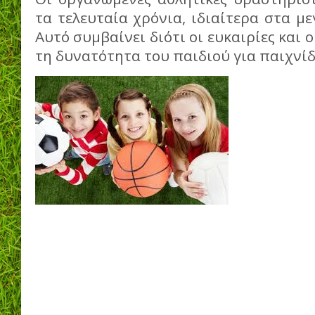
τα τελευταία χρόνια, ιδιαίτερα στα με
Αυτό συμβαίνει διότι οι ευκαιρίες και 
τη δυνατότητα του παιδιού για παιχνί