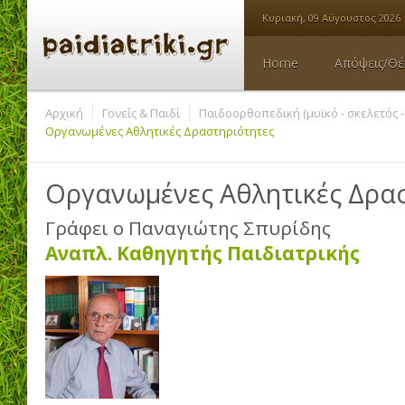
Κυριακή, 09 Αύγουστος 2026
Home
Απόψεις/Θέ
Αρχική
Γονείς & Παιδί
Παιδοορθοπεδική (μυϊκό - σκελετός 
Οργανωμένες Αθλητικές Δραστηριότητες
Οργανωμένες Αθλητικές Δρα
Γράφει ο
Παναγιώτης Σπυρίδης
Αναπλ. Καθηγητής Παιδιατρικής