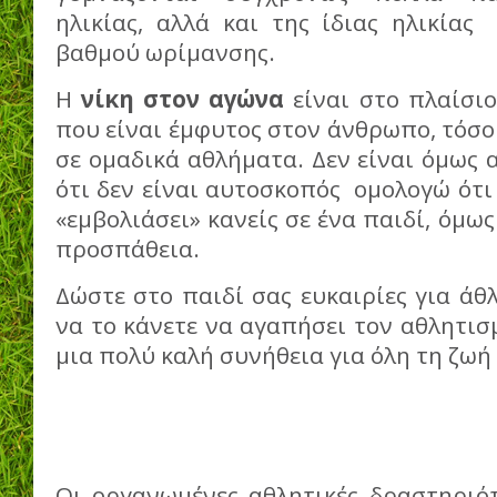
ηλικίας, αλλά και της ίδιας ηλικίας
βαθμού ωρίμανσης.
Η
νίκη στον αγώνα
είναι στο πλαίσι
που είναι έμφυτος στον άνθρωπο, τόσο
σε ομαδικά αθλήματα. Δεν είναι όμως 
ότι δεν είναι αυτοσκοπός ομολογώ ότι 
«εμβολιάσει» κανείς σε ένα παιδί, όμως
προσπάθεια.
Δώστε στο παιδί σας ευκαιρίες για ά
να το κάνετε να αγαπήσει τον αθλητισμ
μια πολύ καλή συνήθεια για όλη τη ζωή
Οι οργανωμένες αθλητικές δραστηριότ