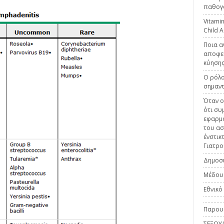
παθογο
Vitamin
Child 
Ποια α
αποφεύ
κύηση
Ο ρόλο
σημαν
Όταν ο
ότι συ
εφαρμό
του ασ
ένστικ
Γιατρο
Δημοσι
Μέδου
Εθνικο
Παρουσ
ΣΕΞΟΥ