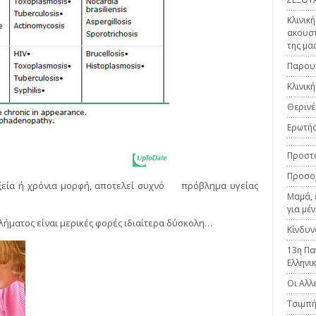
Κλινικ
ακουστ
της μα
Παρουσ
Κλινικ
Θερινέ
Ερωτήσ
Προστα
Προσοχ
ξεία ή χρόνια μορφή, αποτελεί συχνό πρόβλημα υγείας
Μαμά, 
για μέ
ήματος είναι μερικές φορές ιδιαίτερα δύσκολη…
Κίνδυν
13η Πα
Ελληνι
Οι Αλλ
Τσιμπ