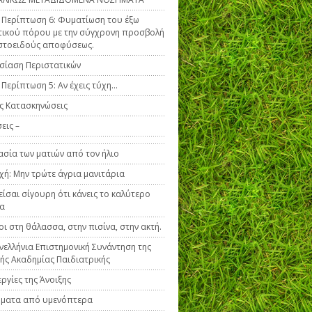
ή Περίπτωση 6: Φυματίωση του έξω
ικού πόρου με την σύγχρονη προσβολή
στοειδούς αποφύσεως.
ίαση Περιστατικών
ή Περίπτωση 5: Αν έχεις τύχη…
ς Κατασκηνώσεις
εις –
σία των ματιών από τον ήλιο
ή: Μην τρώτε άγρια μανιτάρια
είσαι σίγουρη ότι κάνεις το καλύτερο
να
οι στη θάλασσα, στην πισίνα, στην ακτή.
νελλήνια Επιστημονική Συνάντηση της
κής Ακαδημίας Παιδιατρικής
εργίες της Άνοιξης
ήματα από υμενόπτερα