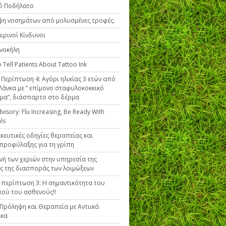
ό Ποδήλατο
η νοσημάτων από μολυσμένες τροφές.
ιρινοί Κίνδυνοι
νοκήλη
 Tell Patients About Tattoo Ink
ή Περίπτωση 4: Αγόρι ηλικίας 3 ετών από
 Λάνκα με “ επίμονο σταφυλοκοκκικό
μα”, διάσπαρτο στο δέρμα
isory: Flu Increasing, Be Ready With
als
ευτικές οδηγίες θεραπείας και
προφύλαξης για τη γρίπη
ινή των χεριών στην υπηρεσία της
ς της διασποράς των λοιμώξεων
ή περίπτωση 3: Η σημαντικότητα του
κού του ασθενούς!!
 Πρόληψη και Θεραπεία με Αντιικά
κα