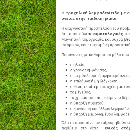
Η τραχηλική λεμφαδενίτιδα με 
υγείας στην παιδική ηλικία.
Η διαγνωστική προσπέλαση του προβλ
ότι απαιτούνται
αιματολογικές
κ
Μαγνητική τομογραφία και συχνά
βι
ιστορικού, και στοχευμένη προσεκτική
Παράγοντες με καθοριστικό ρόλο που 
η ηλικία,
ο χρόνος εμφάνισης,
η ετερόπλευρη ή αμφοτερόπλευ
η επώδυνη ή μη διόγκωση,
η θέση, ιδιαίτερα σε σχέση με τ
το μέγεθος,
το χρώμα του υπερκείμενου δέρμ
η ύπαρξη πυρετού,
η διόγκωση και άλλων λεμφαδένω
η ύπαρξη μεμονωμένου λεμφαδέν
Όλα τα παραπάνω αν ταξινομηθούν κα
ακρίβεια στο αίτιο.
Γενικός στό