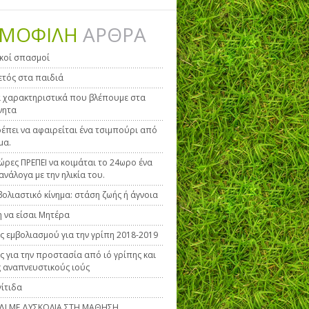
ΜΟΦΙΛΗ
ΑΡΘΡΑ
κοί σπασμοί
τός στα παιδιά
 χαρακτηριστικά που βλέπουμε στα
νητα
έπει να αφαιρείται ένα τσιμπούρι από
μα.
ώρες ΠΡΕΠΕΙ να κοιμάται το 24ωρο ένα
ανάλογα με την ηλικία του.
βολιαστικό κίνημα: στάση ζωής ή άγνοια
η να είσαι Μητέρα
ς εμβολιασμού για την γρίπη 2018-2019
ς για την προστασία από ιό γρίπης και
 αναπνευστικούς ιούς
ίτιδα
ΙΔΙ ΜΕ ΔΥΣΚΟΛΙΑ ΣΤΗ ΜΑΘΗΣΗ