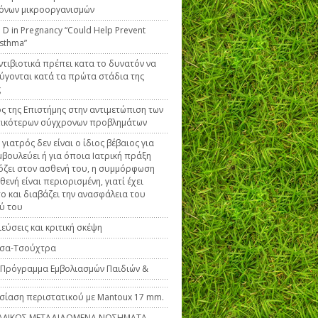
́νων μικροοργανισμών
 D in Pregnancy “Could Help Prevent
Asthma”
ντιβιοτικά πρέπει κατα το δυνατόν να
γονται κατά τα πρώτα στάδια της
ς
ς της Επιστήμης στην αντιμετώπιση των
τικότερων σύγχρονων προβλημάτων
 γιατρός δεν είναι ο ίδιος βέβαιος για
μβουλεύει ή για όποια Ιατρική πράξη
ζει στον ασθενή του, η συμμόρφωση
θενή είναι περιορισμένη, γιατί έχει
το και διαβάζει την ανασφάλεια του
ύ του
εύσεις και κριτική σκέψη
σα-Τσούχτρα
́ Πρόγραμμα Εμβολιασμών Παιδιών &
ίαση περιστατικού με Mantoux 17 mm.
ΑΛΙΚΩΣ ΜΕΤΑΔΙΔΟΜΕΝΑ ΝΟΣΗΜΑΤΑ