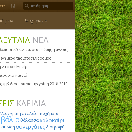
στε
ιάτρων
Ψυχαγωγία
ΛΕΥΤΑΙΑ
ΝΕΑ
βολιαστικό κίνημα: στάση ζωής ή άγνοια;
ενη μέρα της ιστοσελίδας μας
η να είσαι Μητέρα
τός στα παιδιά
ς εμβολιασμού για την γρίπη 2018-2019
ΞΕΙΣ
ΚΛΕΙΔΙΑ
ήλιος
σχολείο
γρίπη
ατυχήματα
μβόλια
καλοκαίρι
θάλασσα
συνεργάτες
ματίωση
διατροφή