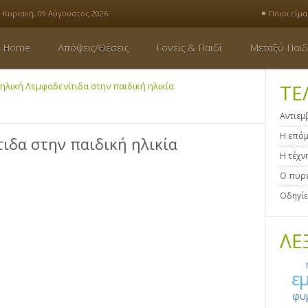
Κυριακή, 09 Αύγουστος 2026
Ποιοι είμα
Home
Απόψεις/Θέσεις
Γονείς & Παιδί
Μεταξύ Παιδ
ηλική Λεμφαδενίτιδα στην παιδική ηλικία
ΤΕ
Αντιεμ
Η επόμ
ιδα στην παιδική ηλικία
Η τέχν
Ο πυρε
Οδηγίε
ΛΕ
ε
φυ