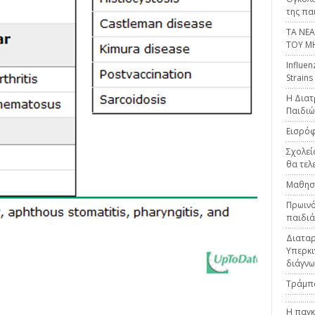
της πα
ΤΑ ΝΕ
ΤΟΥ Μ
Influen
Strains
H Διατ
Παιδιώ
Εισρόφ
Σχολεί
θα τελ
Μαθησι
Πρωινό
παιδιά
Διαταρ
Υπερκιν
διάγνω
Τράμπ
Η παγκ