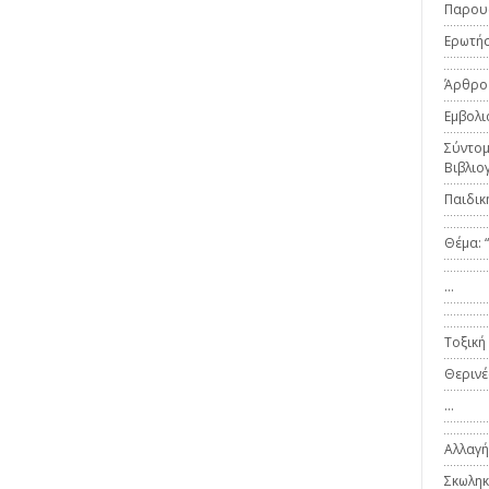
Παρου
Ερωτήσ
Άρθρο
Εμβολι
Σύντομ
Βιβλιο
Παιδική
Θέμα: “
…
Τοξική
Θερινέ
…
Αλλαγή
Σκωληκ