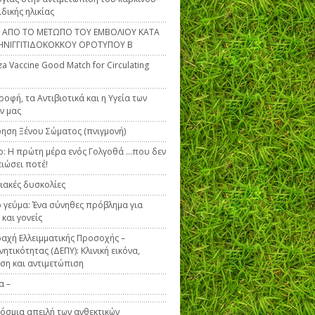
ιδικής ηλικίας
Α ΑΠΟ ΤΟ ΜΕΤΩΠΟ ΤΟΥ ΕΜΒΟΛΙΟΥ ΚΑΤΑ
ΗΝΙΓΓΙΤΙΔΟΚΟΚΚΟΥ ΟΡΟΤΥΠΟΥ Β
za Vaccine Good Match for Circulating
ροφή, τα Αντιβιοτικά και η Υγεία των
ν μας
ηση Ξένου Σώματος (πνιγμονή)
ο: Η πρώτη μέρα ενός Γολγοθά …που δεν
ειώσει ποτέ!
ακές δυσκολίες
 γεύμα: Ένα σύνηθες πρόβλημα για
 και γονείς
αχή Ελλειμματικής Προσοχής –
ητικότητας (ΔΕΠΥ): Κλινική εικόνα,
ση και αντιμετώπιση
α –
όσμια απειλή των ανθεκτικών