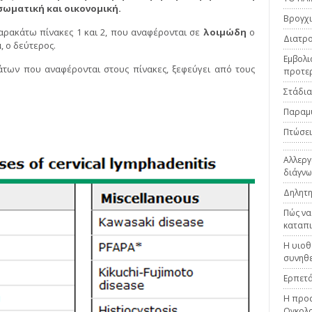
ωματική και οικονομική.
Βρογχι
ρακάτω πίνακες 1 και 2, που αναφέρονται σε
λοιμώδη
ο
Διατρο
α
, ο δεύτερος.
Εμβολι
των που αναφέρονται στους πίνακες, ξεφεύγει από τους
προτε
Στάδια
Παραμ
Πτώσεις
Αλλεργ
διάγνω
Δηλητη
Πώς να
καταπι
Η υιοθ
συνηθε
Ερπετά
Η προσ
Ογκολο