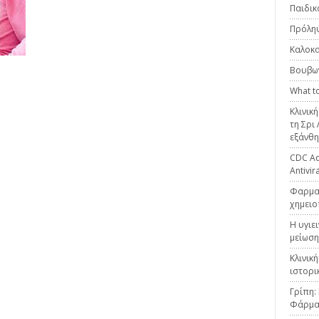
Παιδικ
Πρόληψ
Καλοκα
Βουβω
What to
Κλινικ
τη Σρι
εξάνθη
CDC Adv
Antivir
Φαρμακ
χημειο
Η υγιε
μείωση
Κλινικ
ιστορι
Γρίπη:
Φάρμα