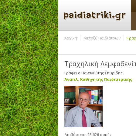
Αρχική
Μεταξύ Παιδιάτρων
Τραχ
Τραχηλική Λεμφαδενίτ
Γράφει ο
Παναγιώτης Σπυρίδης
Αναπλ. Καθηγητής Παιδιατρικής
Διαβάστηκε 15,626 φορές