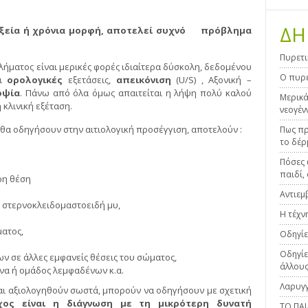
ΔΗ
οξεία ή χρόνια μορφή, αποτελεί συχνό πρόβλημα
Πυρετι
ήματος είναι μερικές φορές ιδιαίτερα δύσκολη, δεδομένου
Ο πυρε
αι
ορολογικές
εξετάσεις,
απεικόνιση
(U/S) , Αξονική –
οψία
. Πάνω από όλα όμως απαιτείται η λήψη πολύ καλού
Μερικά
 κλινική εξέταση.
νεογέν
θα οδηγήσουν στην αιτιολογική προσέγγιση, αποτελούν :
Πως πρ
το δέρ
Πόσες 
παιδί, 
ρη θέση
Αντιεμ
ον στερνοκλειδομαστοειδή μυ,
Η τέχν
ατος,
Οδηγίε
Οδηγίε
ν σε άλλες εμφανείς θέσεις του σώματος,
άλλους
α ή ομάδος λεμφαδένων κ.α.
Λαρυγγ
ι αξιολογηθούν σωστά, μπορούν να οδηγήσουν με σχετική
χος είναι η διάγνωση με τη μικρότερη δυνατή
ΤΟ ΠΑ