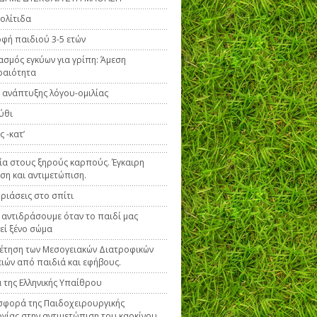
ολίτιδα
φή παιδιού 3-5 ετών
ασμός εγκύων για γρίπη: Άμεση
ραιότητα
 ανάπτυξης λόγου-ομιλίας
ύθι
 -κατ’
ία στους ξηρούς καρπούς. Έγκαιρη
ση και αντιμετώπιση.
ριάσεις στο σπίτι
 αντιδράσουμε όταν το παιδί μας
εί ξένο σώμα
έτηση των Μεσογειακών Διατροφικών
ιών από παιδιά και εφήβους.
 της Ελληνικής Υπαίθρου
φορά της Παιδοχειρουργικής
γίας στην αντιμετώπιση του καρκίνου