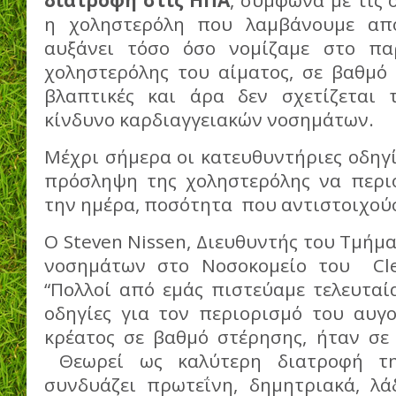
διατροφή στις ΗΠΑ
, σύμφωνα με τις 
η χοληστερόλη που λαμβάνουμε από
αυξάνει τόσο όσο νομίζαμε στο πα
χοληστερόλης του αίματος, σε βαθμό 
βλαπτικές και άρα δεν σχετίζεται 
κίνδυνο καρδιαγγειακών νοσημάτων.
Μέχρι σήμερα οι κατευθυντήριες οδηγ
πρόσληψη της χοληστερόλης να περι
την ημέρα, ποσότητα που αντιστοιχούσ
Ο Steven Nissen, Διευθυντής του Τμήμ
νοσημάτων στο Νοσοκομείο του Cle
“Πολλοί από εμάς πιστεύαμε τελευταία,
οδηγίες για τον περιορισμό του αυγο
κρέατος σε βαθμό στέρησης, ήταν σε 
Θεωρεί ως καλύτερη διατροφή τη
συνδυάζει πρωτεΐνη, δημητριακά, λάδ