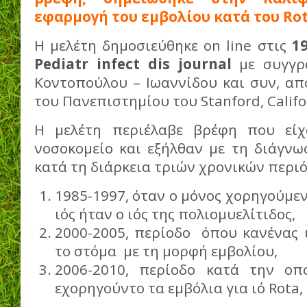
εφαρμογή του εμβολίου κατά του
Ro
Η μελέτη δημοσιεύθηκε on line στις
1
Pediatr infect dis journal
με συγγρ
Κοντοπούλου – Ιωαννίδου και συν, απ
του Πανεπιστημίου του Stanford, Califo
Η μελέτη περιέλαβε βρέφη που είχ
νοσοκομείο και εξήλθαν με τη διάγνω
κατά τη διάρκεια τριών χρονικών περι
1985-1997, όταν ο μόνος χορηγούμεν
ιός ήταν ο ιός της πολιομυελίτιδος,
2000-2005, περίοδο όπου κανένας 
το στόμα με τη μορφή εμβολίου,
2006-2010, περίοδο κατά την οπ
εχορηγούντο τα εμβόλια για ιό Rota, (