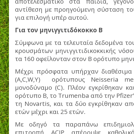
αποτελεσματικό στα παιδιά, γεγον
αντίθεση με προηγούμενη σύσταση το
για επιλογή υπέρ αυτού.
Για τον μηνιγγιτιδόκοκκο Β
Σύμφωνα με τα τελευταία δεδομένα το
κρουσμάτων μηνιγγιτιδικοκκικής νόσο
τα 160 οφείλονταν στον Β ορότυπο μην
Μέχρι πρόσφατα υπήρχαν διαθέσιμα 
(Α,C,W,Y) ορότυπους Neisseria men
μονοδύναμο (C). Πλέον εγκρίθηκαν κα
ορότυπο Β, το Trumenba από την Pfizer’
τη Novartis, και τα δύο εγκρίθηκαν απ
ετών μέχρι και 25 ετών.
Με οδηγό τα παραπάνω επιδημιολο
επιτροπή ACIP απέρριψε καθολικ