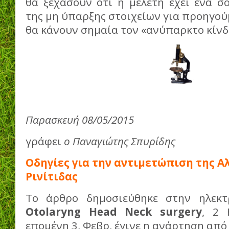
θα ξεχάσουν ότι η μελέτη έχει ένα σ
της μη ύπαρξης στοιχείων για προηγού
θα κάνουν σημαία τον «ανύπαρκτο κίν
Παρασκευή 08/05/2015
γράφει
ο Παναγιώτης Σπυρίδης
Οδηγίες για την αντιμετώπιση της Α
Ρινίτιδας
Το άρθρο δημοσιεύθηκε στην ηλεκτ
Otolaryng Head Neck surgery
, 2 
επομένη 3, Φεβρ, έγινε η ανάρτηση από