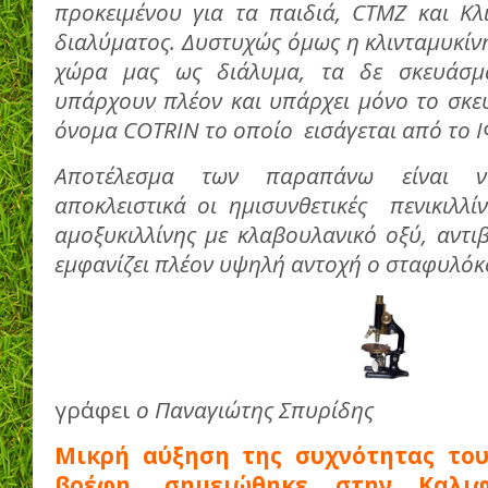
προκειμένου για τα παιδιά,
CTMZ
και Κλ
διαλύματος. Δυστυχώς όμως η κλινταμυκίν
χώρα μας ως διάλυμα, τα δε σκευάσ
υπάρχουν πλέον και υπάρχει μόνο το σκε
όνομα
COTRIN
το οποίο εισάγεται από το Ι
Αποτέλεσμα των παραπάνω είναι να
αποκλειστικά οι ημισυνθετικές πενικιλλί
αμοξυκιλλίνης με κλαβουλανικό οξύ, αντι
εμφανίζει πλέον υψηλή αντοχή ο σταφυλόκ
γράφει
ο Παναγιώτης Σπυρίδης
Μικρή αύξηση της συχνότητας το
βρέφη, σημειώθηκε στην Καλι