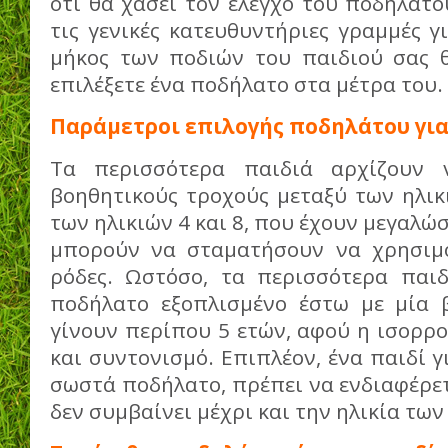
ότι θα χάσει τον έλεγχο του ποδηλάτ
τις γενικές κατευθυντήριες γραμμές γι
μήκος των ποδιών του παιδιού σας 
επιλέξετε ένα ποδήλατο στα μέτρα του.
Παράμετροι επιλογής ποδηλάτου για
Τα περισσότερα παιδιά αρχίζουν 
βοηθητικούς τροχούς μεταξύ των ηλικ
των ηλικιών 4 και 8, που έχουν μεγαλώ
μπορούν να σταματήσουν να χρησιμο
ρόδες. Ωστόσο, τα περισσότερα παιδ
ποδήλατο εξοπλισμένο έστω με μία 
γίνουν περίπου 5 ετών, αφού η ισορρ
και συντονισμό. Επιπλέον, ένα παιδί γ
σωστά ποδήλατο, πρέπει να ενδιαφέρε
δεν συμβαίνει μέχρι και την ηλικία των