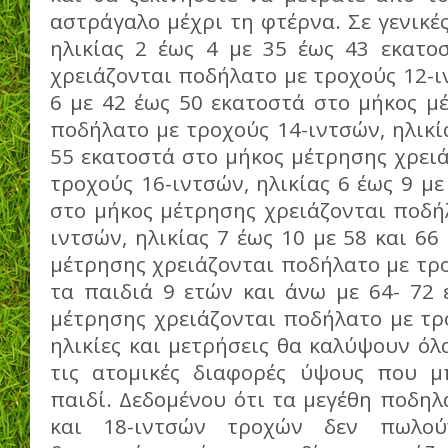
αστράγαλο μέχρι τη φτέρνα. Σε γενικές
ηλικίας 2 έως 4 με 35 έως 43 εκατο
χρειάζονται ποδήλατο με τροχούς 12-ιν
6 με 42 έως 50 εκατοστά στο μήκος μ
ποδήλατο με τροχούς 14-ιντσών, ηλικία
55 εκατοστά στο μήκος μέτρησης χρει
τροχούς 16-ιντσών, ηλικίας 6 έως 9 με
στο μήκος μέτρησης χρειάζονται ποδή
ιντσών, ηλικίας 7 έως 10 με 58 και 66
μέτρησης χρειάζονται ποδήλατο με τρο
τα παιδιά 9 ετών και άνω με 64- 72 
μέτρησης χρειάζονται ποδήλατο με τρ
ηλικίες και μετρήσεις θα καλύψουν όλ
τις ατομικές διαφορές ύψους που μ
παιδί. Δεδομένου ότι τα μεγέθη ποδη
και 18-ιντσών τροχών δεν πωλού