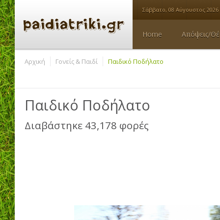
Σάββατο, 08 Αύγουστος 2026
Home
Απόψεις/Θέ
Αρχική
Γονείς & Παιδί
Παιδικό Ποδήλατο
Παιδικό Ποδήλατο
Διαβάστηκε 43,178 φορές