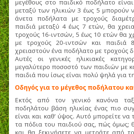
μεγέθους στο παιδικό ποδήλατο είναι
μεταξύ των ηλικιών 3 έως 5 μπορούν 
άνετα ποδήλατα με τροχούς διαμέτ
παιδιά μεταξύ 4 έως 7 ετών, θα χρει
τροχούς 16-ιντσών, 5 έως 10 ετών θα 
με τροχούς 20-ιντσών και παιδιά 
χρειαστούν ένα ποδήλατο με τροχούς δ
Αυτές οι γενικές ηλικιακές κατηγο
μεγαλύτερο ποσοστό των παιδιών με κά
παιδιά που ίσως είναι πολύ ψηλά για τη
Οδηγός για το μέγεθος ποδήλατου κα
Εκτός από τον γενικό κανόνα ταξ
ποδηλάτου βάση ηλικίας ένας πιο συγ
είναι και καθ’ ύψος. Αυτό μπορείτε να
τα πόδια του παιδιού σας, πώς όμως; 
και θα ξεκινήσετε να μετράτε από τ