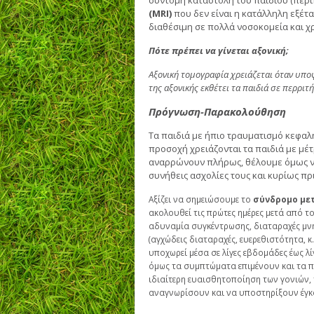
σύντομη καταστολή του παιδιού (περί
(MRI)
που δεν είναι η κατάλληλη εξέτ
διαθέσιμη σε πολλά νοσοκομεία και χρ
Πότε πρέπει να γίνεται αξονική;
Αξονική τομογραφία χρειάζεται όταν υπ
της αξονικής εκθέτει τα παιδιά σε περριτ
Πρόγνωση-Παρακολούθηση
Τα παιδιά με ήπιο τραυματισμό κεφαλ
προσοχή χρειάζονται τα παιδιά με μέτ
αναρρώνουν πλήρως, θέλουμε όμως να 
συνήθεις ασχολίες τους και κυρίως πρ
Αξίζει να σημειώσουμε το
σύνδρομο με
ακολουθεί τις πρώτες ημέρες μετά από τ
αδυναμία συγκέντρωσης, διαταραχές μν
(αγχώδεις διαταραχές, ευερεθιστότητα, 
υποχωρεί μέσα σε λίγες εβδομάδες έως λί
όμως τα συμπτώματα επιμένουν και τα π
ιδιαίτερη ευαισθητοποίηση των γονιών,
αναγνωρίσουν και να υποστηρίξουν έγκα