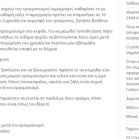
παθογο
ο σημείο του τραυματισμού αιμορραγεί, καθαρίστε το με
Vitamin
α καθαρή γάζα. Η αιμορραγία πρέπει να σταματήσει σε 10
Child 
ι ή χρειάζεται συρραφή του τραύματος, ζητήστε βοήθεια.
Ποια α
 τραυματισμό στο κεφάλι. Για να μειωθεί τοποθετήστε πάγο
αποφεύ
υνήθως το οίδημα αρχίζει να βελτιώνεται λίγες ώρες μετά
κύηση
υποχώρηση του χρειάζεται περίπου μία εβδομάδα.
Ο ρόλο
απευθείας επαφή με το δέρμα)
σημαν
pon).
Όταν ο
ότι συ
α ξαπλώσει και να ξεκουραστεί. Αφήστε το να κοιμηθεί εάν
εφαρμό
ωση μικρού τραυματισμού και ειδικά εάν είναι και η ώρα
του ασ
ση. Ήπιος πονοκέφαλος, ναυτία, και ζάλη είναι συχνά
ένστικ
ετά τον τραυματισμό.
Γιατρο
απαραίτητο να γίνεται σε παιδιά με ήπιο τραύμα, πόσο
Δημοσι
του είναι όπως τον ξέρετε.
Μέδου
Εθνικο
ες μετά τον τραυματισμό
Παρουσ
φαλος
ΣΕΞΟΥ