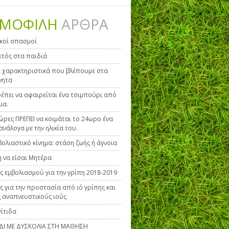
ΜΟΦΙΛΗ
ΑΡΘΡΑ
κοί σπασμοί
τός στα παιδιά
 χαρακτηριστικά που βλέπουμε στα
νητα
έπει να αφαιρείται ένα τσιμπούρι από
μα.
ώρες ΠΡΕΠΕΙ να κοιμάται το 24ωρο ένα
ανάλογα με την ηλικία του.
βολιαστικό κίνημα: στάση ζωής ή άγνοια
η να είσαι Μητέρα
ς εμβολιασμού για την γρίπη 2018-2019
ς για την προστασία από ιό γρίπης και
 αναπνευστικούς ιούς
ίτιδα
ΙΔΙ ΜΕ ΔΥΣΚΟΛΙΑ ΣΤΗ ΜΑΘΗΣΗ