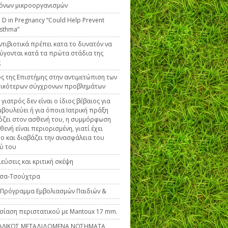
́νων μικροοργανισμών
 D in Pregnancy “Could Help Prevent
Asthma”
ντιβιοτικά πρέπει κατα το δυνατόν να
γονται κατά τα πρώτα στάδια της
ς
ς της Επιστήμης στην αντιμετώπιση των
τικότερων σύγχρονων προβλημάτων
 γιατρός δεν είναι ο ίδιος βέβαιος για
μβουλεύει ή για όποια Ιατρική πράξη
ζει στον ασθενή του, η συμμόρφωση
θενή είναι περιορισμένη, γιατί έχει
το και διαβάζει την ανασφάλεια του
ύ του
εύσεις και κριτική σκέψη
σα-Τσούχτρα
́ Πρόγραμμα Εμβολιασμών Παιδιών &
ίαση περιστατικού με Mantoux 17 mm.
ΑΛΙΚΩΣ ΜΕΤΑΔΙΔΟΜΕΝΑ ΝΟΣΗΜΑΤΑ