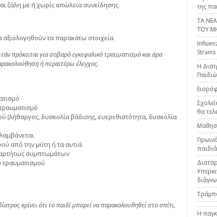
αι ζάλη με ή χωρίς απώλεια συνείδησης.
της πα
ΤΑ ΝΕ
ΤΟΥ Μ
να αξιολογηθούν τα παρακάτω στοιχεία.
Influen
Strains
ί εάν πρόκειται για σοβαρό εγκεφαλικό τραυματισμό και άρα
αρακολούθηση ή περαιτέρω έλεγχος.
H Διατ
Παιδιώ
Εισρόφ
ατισμό
Σχολεί
 τραυματισμό
θα τελ
ού (λήθαργος, δυσκολία βάδισης, ευερεθιστότητα, δυσκολία
Μαθησι
αλαμβάνεται
Πρωινό
ού από την μύτη ή τα αυτιά
παιδιά
εξαρτήτως συμπτωμάτων
υ τραυματισμού
Διαταρ
Υπερκιν
διάγνω
Τράμπ
δίατρος κρίνει ότι το παιδί μπορεί να παρακολουθηθεί στο σπίτι,
Η παγκ