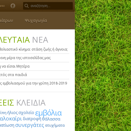
στε
ιάτρων
Ψυχαγωγία
ΛΕΥΤΑΙΑ
ΝΕΑ
βολιαστικό κίνημα: στάση ζωής ή άγνοια;
ενη μέρα της ιστοσελίδας μας
η να είσαι Μητέρα
τός στα παιδιά
ς εμβολιασμού για την γρίπη 2018-2019
ΞΕΙΣ
ΚΛΕΙΔΙΑ
εμβόλια
ήλιος
σχολείο
ίπη
αλοκαίρι
διατροφή
θάλασσα
συνεργάτες
ατίωση
ατυχήματα