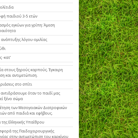
ολίτιδα
φή παιδιού 3-5 ετών
ασμός εγκύων για γρίπη: Άμεση
ραιότητα
 ανάπτυξης λόγου-ομιλίας
ύθι
 -κατ’
ία στους ξηρούς καρπούς. Έγκαιρη
ση και αντιμετώπιση.
ριάσεις στο σπίτι
 αντιδράσουμε όταν το παιδί μας
εί ξένο σώμα
έτηση των Μεσογειακών Διατροφικών
ιών από παιδιά και εφήβους.
 της Ελληνικής Υπαίθρου
φορά της Παιδοχειρουργικής
γίας στην αντιμετώπιση του καρκίνου