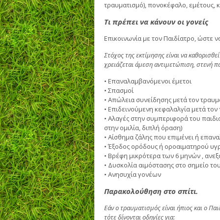
τραυματισμό), πονοκέφαλο, εμέτους, κ
Τι πρέπει να κάνουν οι γονείς
Επικοινωνία με τον Παιδίατρο, ώστε 
Στόχος της εκτίμησης είναι να καθορισθε
χρειάζεται άμεση αντιμετώπιση, στενή π
• Επαναλαμβανόμενοι έμετοι
• Σπασμοί
• Απώλεια συνείδησης μετά τον τραυμ
• Επιδεινούμενη κεφαλαλγία μετά τον
• Αλαγές στην συμπεριφορά του παιδι
στην ομιλία, διπλή όραση)
• Αίσθημα ζάλης που επιμένει ή επαν
• Έξοδος ορόδους ή οροαιματηρού υγρ
• Βρέφη μικρότερα των 6 μηνών , αν
• Δυσκολία αιμόστασης στο σημείο το
• Ανησυχία γονέων
Παρακολούθηση στο σπίτι.
Εάν ο τραυματισμός είναι ήπιος και ο Παι
τότε δίνονται οδηγίες για: