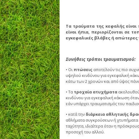
Τα τραύματα της κεφαλής είναι
είναι ήπια, περιορίζονται σε τ
εγκεφαλικές βλάβες ή απώτερες 
Συνήθεις τρόποι τραυματισμού:
• Οι
πτώσεις
αποτελούν τις πιο συχν
υψηλού κινδύνου για εγκεφαλική κάκ
κάτω των 2 χρονών και από ύψος πάνω
• Τα
τροχαία ατυχήματα
ακολουθού
κινδύνου για εγκεφαλική κάκωση ότα
εάν υπάρχει τραυματισμός του παιδιού
• κατά την
διάρκεια αθλητικής δρ
αθλήματα συγκρούσεων ή χτυπήματα μ
ταχύτητα, ιδιαίτερα όταν η πρόσκρουσ
προσοχή του αλλού.