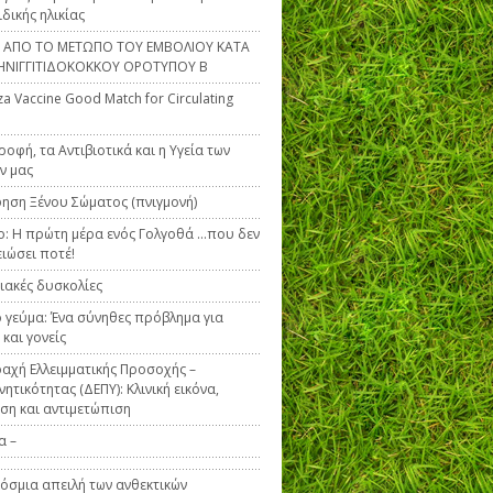
ιδικής ηλικίας
Α ΑΠΟ ΤΟ ΜΕΤΩΠΟ ΤΟΥ ΕΜΒΟΛΙΟΥ ΚΑΤΑ
ΗΝΙΓΓΙΤΙΔΟΚΟΚΚΟΥ ΟΡΟΤΥΠΟΥ Β
za Vaccine Good Match for Circulating
ροφή, τα Αντιβιοτικά και η Υγεία των
ν μας
ηση Ξένου Σώματος (πνιγμονή)
ο: Η πρώτη μέρα ενός Γολγοθά …που δεν
ειώσει ποτέ!
ακές δυσκολίες
 γεύμα: Ένα σύνηθες πρόβλημα για
 και γονείς
αχή Ελλειμματικής Προσοχής –
ητικότητας (ΔΕΠΥ): Κλινική εικόνα,
ση και αντιμετώπιση
α –
όσμια απειλή των ανθεκτικών