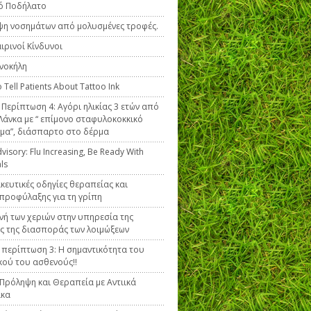
ό Ποδήλατο
η νοσημάτων από μολυσμένες τροφές.
ιρινοί Κίνδυνοι
νοκήλη
 Tell Patients About Tattoo Ink
ή Περίπτωση 4: Αγόρι ηλικίας 3 ετών από
 Λάνκα με “ επίμονο σταφυλοκοκκικό
μα”, διάσπαρτο στο δέρμα
isory: Flu Increasing, Be Ready With
als
ευτικές οδηγίες θεραπείας και
προφύλαξης για τη γρίπη
ινή των χεριών στην υπηρεσία της
ς της διασποράς των λοιμώξεων
ή περίπτωση 3: Η σημαντικότητα του
κού του ασθενούς!!
 Πρόληψη και Θεραπεία με Αντιικά
κα