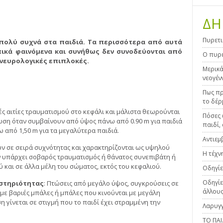
ΔΗ
Πυρετι
 πολύ συχνά στα παιδιά. Τα περισσότερα από αυτά
οπικά φαινόμενα και συνήθως δεν συνοδεύονται από
Ο πυρε
νευρολογικές επιπλοκές.
Μερικά
νεογέν
Πως πρ
το δέρ
ές αιτίες τραυματισμού στο κεφάλι και μάλιστα θεωρούνται
Πόσες 
ωση όταν συμβαίνουν από ύψος πάνω από 0.90 m για παιδιά
παιδί, 
 από 1,50 m για τα μεγαλύτερα παιδιά.
Αντιεμ
ν σε σειρά συχνότητας και χαρακτηρίζονται ως υψηλού
Η τέχν
ν υπάρχει σοβαρός τραυματισμός ή θάνατος συνεπιβάτη ή
 και σε άλλα μέλη του σώματος, εκτός του κεφαλιού.
Οδηγίε
Οδηγίε
αστηριότητας
: Πτώσεις από μεγάλο ύψος, συγκρούσεις σε
άλλους
ε βαριές μπάλες ή μπάλες που κινούνται με μεγάλη
η γίνεται σε στιγμή που το παιδί έχει στραμμένη την
Λαρυγγ
ΤΟ ΠΑ