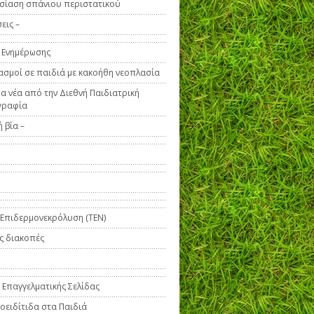
σίαση σπάνιου περιστατικού
εις –
 Ενημέρωσης
ασμοί σε παιδιά με κακοήθη νεοπλασία
α νέα από την Διεθνή Παιδιατρική
γραφία
 βία –
 Επιδερμονεκρόλυση (ΤΕΝ)
ς διακοπές
 Επαγγελματικής Σελίδας
οειδίτιδα στα Παιδιά