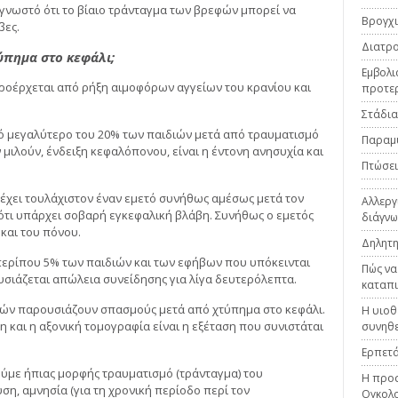
ι γνωστό ότι το βίαιο τράνταγμα των βρεφών μπορεί να
Βρογχι
βες.
Διατρο
ύπημα στο κεφάλι;
Εμβολι
οέρχεται από ρήξη αιμοφόρων αγγείων του κρανίου και
προτε
Στάδια
τό μεγαλύτερο του 20% των παιδιών μετά από τραυματισμό
Παραμ
ν μιλούν, ένδειξη κεφαλόπονου, είναι η έντονη ανησυχία και
Πτώσεις
 έχει τουλάχιστον έναν εμετό συνήθως αμέσως μετά τον
Αλλεργ
 ότι υπάρχει σοβαρή εγκεφαλική βλάβη. Συνήθως ο εμετός
διάγνω
και του πόνου.
Δηλητη
περίπου 5% των παιδιών και των εφήβων που υπόκεινται
Πώς να
σιάζεται απώλεια συνείδησης για λίγα δευτερόλεπτα.
καταπι
διών παρουσιάζουν σπασμούς μετά από χτύπημα στο κεφάλι.
Η υιοθ
 και η αξονική τομογραφία είναι η εξέταση που συνιστάται
συνηθε
Ερπετά
ούμε ήπιας μορφής τραυματισμό (τράνταγμα) του
Η προσ
η, αμνησία (για τη χρονική περίοδο περί τον
Ογκολο