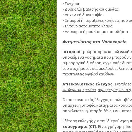
• Σύγχυση
• Δυσκολία βάδισης και ομιλίας
• Αυχενική δυσκαμψία
• Σπασμοί ή παράξενες κινήσεις που 
• Έντονο ασταμάτητο κλάμα
• Αδυναμία ή μούδιασμα οπουδήποτε 
Αντιμετώπιση στο Νοσοκομείο
Ιστορικό
τραυματισμού και
κλινική 
υποκείμενα νοσήματα που μπορούν να
αιμορραγική διάθεση, αγγειακές δυσπ
του ατυχήματος και ακολουθεί λεπτομε
περιπτώσεις υψηλού κινδύνου
.
Απεικονιστικός έλεγχος.
Σκοπός το
κατάγματος κρανίου
,
αιμορραγίας μέσα ή
Ο απεικονιστικός έλεγχος περιλαμβάν
υπάρχει η υποψία κατάγματος κρανίου,
αποκλειστεί η ύπαρξη ξένου σώματος
Εξέταση εκλογής για την διερεύνηση
τομογραφία (CT).
Είναι γρήγορη, δι