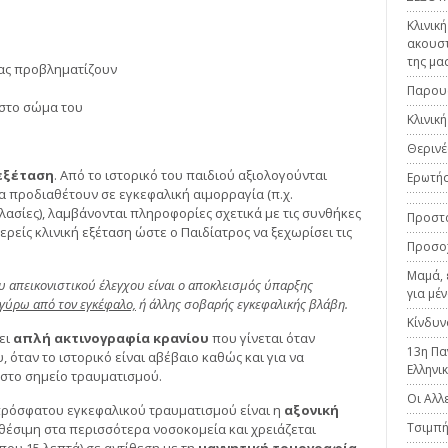
Κλινικ
ακουστ
της μα
σας προβληματίζουν
Παρουσ
στο σώμα του
Κλινικ
Θερινέ
εξέταση
. Από το ιστορικό του παιδιού αξιολογούνται
Ερωτήσ
 προδιαθέτουν σε εγκεφαλική αιμορραγία (π.χ.
λασίες), λαμβάνονται πληροφορίες σχετικά με τις συνθήκες
Προστα
ρείς κλινική εξέταση ώστε ο Παιδίατρος να ξεχωρίσει τις
Προσοχ
Μαμά, 
υ απεικονιστικού έλεγχου είναι ο αποκλεισμός ύπαρξης
για μέ
 γύρω από τον εγκέφαλο,
ή άλλης σοβαρής εγκεφαλικής βλάβη.
Κίνδυν
ει
απλή ακτινογραφία κρανίου
που γίνεται όταν
13η Πα
 όταν το ιστορικό είναι αβέβαιο καθώς και για να
Ελληνι
 στο σημείο τραυματισμού.
Οι Αλλ
 πρόσφατου εγκεφαλικού τραυματισμού είναι η
αξονική
Τσιμπ
αθέσιμη στα περισσότερα νοσοκομεία και χρειάζεται