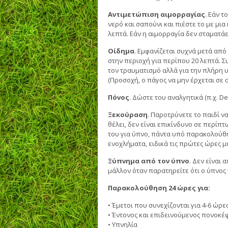
Αντιμετώπιση αιμορραγίας
. Εάν τ
νερό και σαπούνι και πιέστε το με μι
λεπτά. Εάν η αιμορραγία δεν σταματάε
Οίδημα
. Εμφανίζεται συχνά μετά από
στην περιοχή για περίπου 20 λεπτά. Σ
τον τραυματισμό αλλά για την πλήρη 
(Προσοχή, ο πάγος να μην έρχεται σε 
Πόνος
. Δώστε του αναλγητικά (π.χ. De
Ξεκούραση
. Παροτρύνετε το παιδί ν
θέλει, δεν είναι επικίνδυνο σε περίπτ
του για ύπνο, πάντα υπό παρακολούθη
ενοχλήματα, ειδικά τις πρώτες ώρες μ
Ξύπνημα από τον ύπνο
. Δεν είναι 
μάλλον όταν παρατηρείτε ότι ο ύπνος 
Παρακολούθηση 24 ώρες για:
• Έμετοι που συνεχίζονται για 4-6 ώρ
• Έντονος και επιδεινούμενος πονοκέ
• Υπνηλία