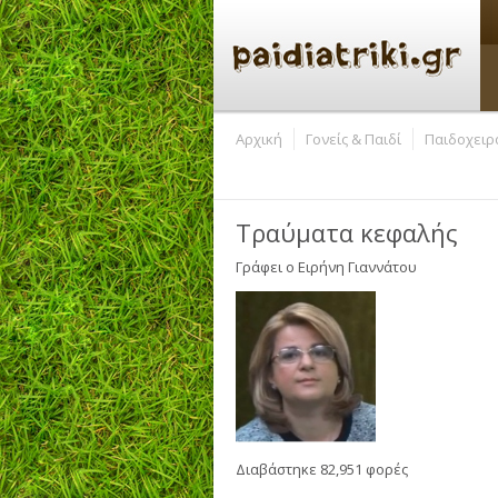
Αρχική
Γονείς & Παιδί
Παιδοχειρ
Τραύματα κεφαλής
Γράφει ο
Ειρήνη Γιαννάτου
Διαβάστηκε 82,951 φορές