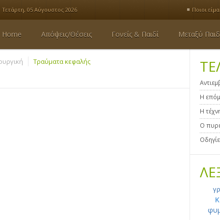
Τετάρτη, 05 Αύγουστος 2026
Ποιοι είμα
Home
Απόψεις/Θέσεις
Γονείς & Παιδί
Μεταξύ Παιδ
ουργική
Τραύματα κεφαλής
ΤΕ
Αντιεμ
Η επόμ
Η τέχν
Ο πυρε
Οδηγίε
ΛΕ
γρ
κ
φυμ