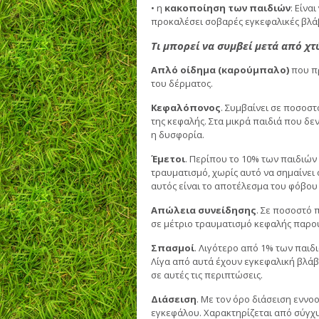
• η
κακοποίηση των παιδιών
: Eίνα
προκαλέσει σοβαρές εγκεφαλικές βλά
Τι μπορεί να συμβεί μετά από χτ
Απλό οίδημα (καρούμπαλο)
που πρ
του δέρματος.
Κεφαλόπονος
. Συμβαίνει σε ποσοσ
της κεφαλής. Στα μικρά παιδιά που δε
η δυσφορία.
Έμετοι
. Περίπου το 10% των παιδιών
τραυματισμό, χωρίς αυτό να σημαίνει
αυτός είναι το αποτέλεσμα του φόβου 
Απώλεια συνείδησης
. Σε ποσοστό 
σε μέτριο τραυματισμό κεφαλής παρου
Σπασμοί
. Λιγότερο από 1% των παι
Λίγα από αυτά έχουν εγκεφαλική βλάβη
σε αυτές τις περιπτώσεις.
Διάσειση
. Με τον όρο διάσειση εννο
εγκεφάλου. Χαρακτηρίζεται από σύγχυσ