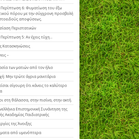
ή Περίπτωση 6: Φυματίωση του έξω
ικού πόρου με την σύγχρονη προσβολή
στοειδούς αποφύσεως.
ίαση Περιστατικών
ή Περίπτωση 5: Αν έχεις τύχη…
ς Κατασκηνώσεις
εις –
σία των ματιών από τον ήλιο
ή: Μην τρώτε άγρια μανιτάρια
είσαι σίγουρη ότι κάνεις το καλύτερο
να
οι στη θάλασσα, στην πισίνα, στην ακτή.
νελλήνια Επιστημονική Συνάντηση της
κής Ακαδημίας Παιδιατρικής
εργίες της Άνοιξης
ήματα από υμενόπτερα