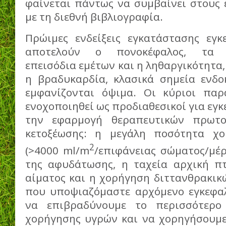
φαίνεται πάντως να συμβαίνει στους 
με τη διεθνή βιβλιογραφία.
Πρώιμες ενδείξεις εγκατάστασης εγκ
αποτελούν ο πονοκέφαλος, τα ε
επεισόδια εμέτων και η ληθαργικότητα,
η βραδυκαρδία, κλασικά σημεία ενδο
εμφανίζονται όψιμα. Οι κύριοι παρ
ενοχοποιηθεί ως προδιαθεσικοί για εγκ
την εφαρμογή θεραπευτικών πρωτο
κετοξέωσης: η μεγάλη ποσότητα χ
2
(>4000 ml/m
/επιφάνειας σώματος/μέρ
της αφυδάτωσης, η ταχεία αρχική π
αίματος και η χορήγηση διττανθρακικ
που υποψιαζόμαστε αρχόμενο εγκεφαλ
να επιβραδύνουμε το περισσότερο
χορήγησης υγρών και να χορηγήσουμε 