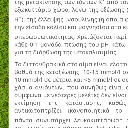
της μετακίνησης των ιόντων Κ
από τον
εξωκυττάριο χώρο, λόγω της οξέωσης 
+
H
), της έλλειψης ινσουλίνης (η οποία
την είσοδο καλίου και μαγνησίου στα κ
υπερωσμωτικότητας. Χρειάζονται περί
κάθε 0.1 μονάδα πτώσης του pH κάτω 
για τη διόρθωση της υποκαλιαιμίας.
Τα διττανθρακικά στο αίμα είναι ελαττ
βαθμό της κετοξέωσης: 10-15 mmol/l σε
10 mmol/l σε μέτρια και <5 mmol/l σε 
χάσμα ανιόντων, που συνήθως είναι 
σύμφωνα με νεότερες μελέτες δεν είναι
εκτίμηση της κατάστασης, καθώ
αντικατοπτρίζει ικανοποιητικά το 
πάντα συνυπάρχει λευκοκυττάρωση 
και χωρίς συνυπάρχουσα λοίμωξη. 