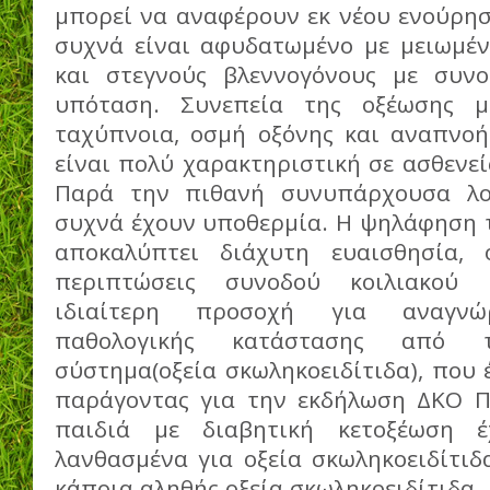
μπορεί να αναφέρουν εκ νέου ενούρηση
συχνά είναι αφυδατωμένο με μειωμέ
και στεγνούς βλεννογόνους με συνο
υπόταση. Συνεπεία της οξέωσης μ
ταχύπνοια, οσμή οξόνης και αναπνοή
είναι πολύ χαρακτηριστική σε ασθενεί
Παρά την πιθανή συνυπάρχουσα λοί
συχνά έχουν υποθερμία. Η ψηλάφηση τ
αποκαλύπτει διάχυτη ευαισθησία, 
περιπτώσεις συνοδού κοιλιακού ά
ιδιαίτερη προσοχή για αναγνώρ
παθολογικής κατάστασης από τ
σύστημα(οξεία σκωληκοειδίτιδα), που 
παράγοντας για την εκδήλωση ΔΚΟ Π
παιδιά με διαβητική κετοξέωση έ
λανθασμένα για οξεία σκωληκοειδίτιδ
κάποια αληθής οξεία σκωληκοειδίτιδα..