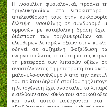
Η ινσουλίνη φυσιολογικά, προάγει 
τριγλυκεριδίων στα λιποκύτταρα 
απελευθέρωσή τους στην κυκλοφορί
έλλειψη ινσουλίνης σε συνδυασμό 
ορμονών με καταβολική δράση έχει
διάσπαση των τριγλυκεριδίων και
ελεύθερων λιπαρών οξέων στην κυκλο
οδηγεί σε αυξημένη β-οξείδωση τ
ενεργοποιώντας το σύστημα της καρνι
τη μεταφορά των λιπαρών οξέων στα
αναστέλλοντας τη μετατροπή του ακετ
μαλονυλο-συνένζυμο Α από την ακετυλ
του πρώτου δηλαδή σταδίου της λιπογε
η λιπογένεση έχει ανασταλεί, τα λιπαρ
εισέλθουν στον κύκλο του κιτρικού οξέο
και αντί αυτού εισέρχονται στα 