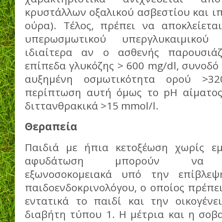
κρυστάλλων οξαλικού ασβεστίου και ι
ούρα). Τέλος, πρέπει να αποκλείετ
υπερωσμωτικού υπεργλυκαιμικού
ιδιαίτερα αν ο ασθενής παρουσιά
επίπεδα γλυκόζης > 600 mg/dl, συνοδό
αυξημένη οσμωτικότητα ορού >3
περίπτωση αυτή όμως το pH αίματος 
διττανθρακικά >15 mmol/l.
Θεραπεία
Παιδιά με ήπια κετοξέωση χωρίς εμ
αφυδάτωση μπορούν να αν
εξωνοσοκομειακά υπό την επίβλεψ
παιδοενδοκρινολόγου, ο οποίος πρέπει
εντατικά το παιδί και την οικογέν
διαβήτη τύπου 1. Η μέτρια και η σοβ