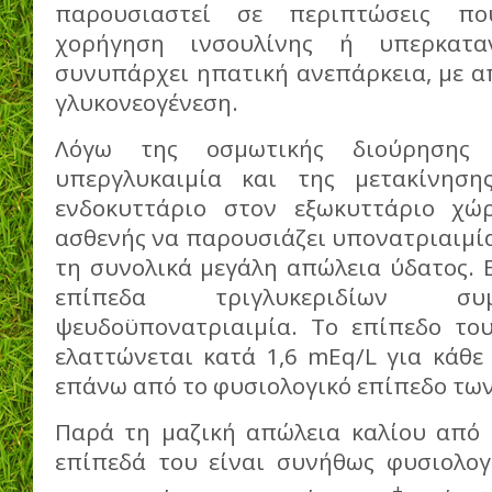
παρουσιαστεί σε περιπτώσεις πο
χορήγηση ινσουλίνης ή υπερκατ
συνυπάρχει ηπατική ανεπάρκεια, με α
γλυκονεογένεση.
Λόγω της οσμωτικής διούρησης
υπεργλυκαιμία και της μετακίνησ
ενδοκυττάριο στον εξωκυττάριο χώρ
ασθενής να παρουσιάζει υπονατριαιμί
τη συνολικά μεγάλη απώλεια ύδατος. 
επίπεδα τριγλυκεριδίων συ
ψευδοϋπονατριαιμία. Το επίπεδο το
ελαττώνεται κατά 1,6 mEq/L για κάθε
επάνω από το φυσιολογικό επίπεδο των
Παρά τη μαζική απώλεια καλίου από 
επίπεδά του είναι συνήθως φυσιολογ
+