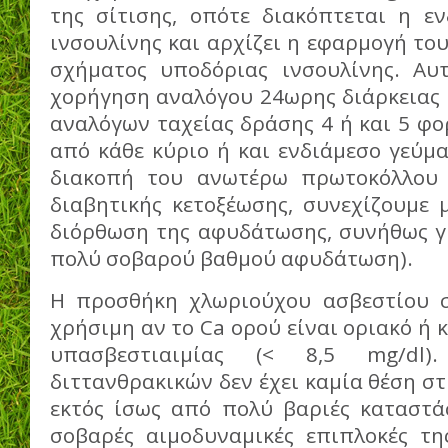
της σίτισης, οπότε διακόπτεται η ε
ινσουλίνης και αρχίζει η εφαρμογή το
σχήματος υποδόριας ινσουλίνης. Αυ
χορήγηση αναλόγου 24ωρης διάρκειας 
αναλόγων ταχείας δράσης 4 ή και 5 φο
από κάθε κύριο ή και ενδιάμεσο γεύμα
διακοπή του ανωτέρω πρωτοκόλλου 
διαβητικής κετοξέωσης, συνεχίζουμε 
διόρθωση της αφυδάτωσης, συνήθως γι
πολύ σοβαρού βαθμού αφυδάτωση).
Η προσθήκη χλωριούχου ασβεστίου σ
χρήσιμη αν το Ca ορού είναι οριακό ή κ
υπασβεστιαιμίας (< 8,5 mg/d
διττανθρακικών δεν έχει καμία θέση στ
εκτός ίσως από πολύ βαριές καταστάσ
σοβαρές αιμοδυναμικές επιπλοκές τη