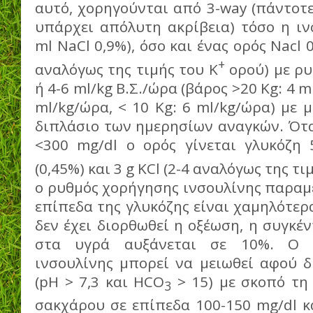
αυτό, χορηγούνται από 3-way (πάντοτε
υπάρχει απόλυτη ακρίβεια) τόσο η ιν
ml NaCl 0,9%), όσο και ένας ορός Nacl 0
+
αναλόγως της τιμής του K
ορού) με ρυ
ή 4-6 ml/kg Β.Σ./ώρα (βάρος >20 Kg: 4 m
ml/kg/ώρα, < 10 Kg: 6 ml/kg/ώρα) με 
διπλάσιο των ημερησίων αναγκών. Ότα
<300 mg/dl ο ορός γίνεται γλυκόζη 
(0,45%) και 3 g KCl (2-4 αναλόγως της τι
ο ρυθμός χορήγησης ινσουλίνης παραμέ
επίπεδα της γλυκόζης είναι χαμηλότερα
δεν έχει διορθωθεί η οξέωση, η συγκέ
στα υγρά αυξάνεται σε 10%. Ο 
ινσουλίνης μπορεί να μειωθεί αφού 
(pH > 7,3 και HCO
> 15) με σκοπό τη
3
σακχάρου σε επίπεδα 100-150 mg/dl κ