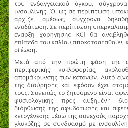
του ενδαγγειακού όγκου, σύγχρον
ινσουλίνης. Όμως σε περίπτωση υποκα
αρχίζει αμέσως, σύγχρονα δηλα
ενυδάτωση. Σε περίπτωση υπερκαλιαιμία
έναρξη χορήγησης KCl θα αναβληθ
επίπεδα του καλίου αποκατασταθούν, 
οξέωση.
Μετά από την πρώτη φάση της α
περιφερικής κυκλοφορίας, ακολ
απομάκρυνσης των κετονών. Αυτό είνα
της διούρησης και εφόσον έχει στα
τους. Συνεπώς το ζητούμενο είναι αφ
φυσιολογικής προς αυξημένη δι
διόρθωσης της αφυδάτωσης και αφετ
κετογένεσης μέσω της συνεχούς παροχή
γλυκόζης σε συνδυασμό με ινσουλίνη.