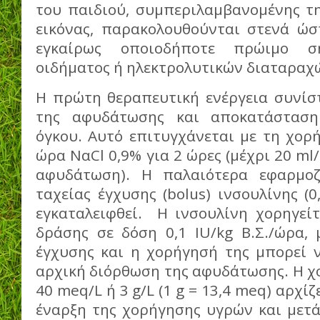
του παιδιού, συμπεριλαμβανομένης τη
εικόνας, παρακολουθούνται στενά ώσ
εγκαίρως οποιοδήποτε πρώιμο ση
οιδήματος ή ηλεκτρολυτικών διαταραχ
Η πρώτη θεραπευτική ενέργεια συνίσ
της αφυδάτωσης και αποκατάσταση
όγκου. Αυτό επιτυγχάνεται με τη χορή
ώρα ΝαCl 0,9% για 2 ώρες (μέχρι 20 ml
αφυδάτωση). Η παλαιότερα εφαρμοζ
ταχείας έγχυσης (bolus) ινσουλίνης (0
εγκαταλειφθεί. Η ινσουλίνη χορηγείτ
δράσης σε δόση 0,1 IU/kg Β.Σ./ώρα, 
έγχυσης και η χορήγησή της μπορεί ν
αρχική διόρθωση της αφυδάτωσης. Η χ
40 meq/L ή 3 g/L (1 g = 13,4 meq) αρχίζ
έναρξη της χορήγησης υγρών και μετ