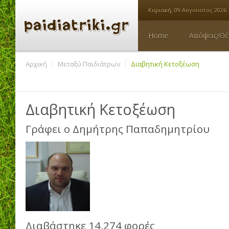
Κυριακή, 09 Αύγουστος 2026
Home
Απόψεις/Θέ
Αρχική
Μεταξύ Παιδιάτρων
Διαβητική Κετοξέωση
Διαβητική Κετοξέωση
Γράφει ο
Δημήτρης Παπαδημητρίου
Διαβάστηκε 14,274 φορές