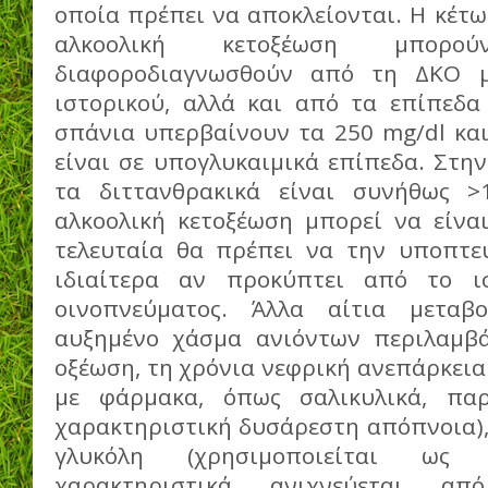
οποία πρέπει να αποκλείονται. Η κέτω
αλκοολική κετοξέωση μπορ
διαφοροδιαγνωσθούν από τη ΔΚΟ μ
ιστορικού, αλλά και από τα επίπεδ
σπάνια υπερβαίνουν τα 250 mg/dl και
είναι σε υπογλυκαιμικά επίπεδα. Στη
τα διττανθρακικά είναι συνήθως >
αλκοολική κετοξέωση μπορεί να είνα
τελευταία θα πρέπει να την υποπτε
ιδιαίτερα αν προκύπτει από το ι
οινοπνεύματος. Άλλα αίτια μεταβ
αυξημένο χάσμα ανιόντων περιλαμβά
οξέωση, τη χρόνια νεφρική ανεπάρκεια
με φάρμακα, όπως σαλικυλικά, παρ
χαρακτηριστική δυσάρεστη απόπνοια),
γλυκόλη (χρησιμοποιείται ως 
χαρακτηριστικά ανιχνεύεται α