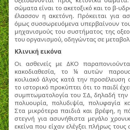
οξειδώνονται προς κετονικά σώματα.
σώματα είναι το ακετοξικό και το β-υδ
έλασσον η ακετόνη. Πρόκειται για ασ
όμως συσσωρευόμενα υπερβαίνουν του
μηχανισμούς του συστήματος της οξεο
του οργανισμού, οδηγώντας σε μεταβολ
Κλινική εικόνα
Οι ασθενείς με ΔΚΟ παραπονιούντα
κακοδιαθεσία, το ¼ αυτών παρουσ
κοιλιακό άλγος κατά την προσέλευση 
το ιστορικό προκύπτει ότι το παιδί έχ
συμπτωματολογία του ΣΔ, δηλαδή την
πολυουρία, πολυδιψία, πολυφαγία κ
Στα μικρότερα παιδιά και βρέφη, η π
στεγνή για ασυνήθιστα μεγάλο χρονικ
εκείνα που είχαν ελέγξει πλήρως τους 