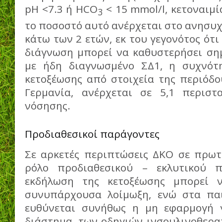
pH <7.3 ή HCO
< 15 mmol/l, κετοναιμί
3
το ποσοστό αυτό ανέρχεται στο ανησυχ
κάτω των 2 ετών, εκ του γεγονότος ότι 
διάγνωση μπορεί να καθυστερήσει σημ
με ήδη διαγνωσμένο ΣΔ1, η συχνότη
κετοξέωσης από στοιχεία της περιόδο
Γερμανία, ανέρχεται σε 5,1 περιστ
νόσησης.
Προδιαθεσικοί παράγοντες
Σε αρκετές περιπτώσεις ΔΚΟ σε πρωτ
ρόλο προδιαθεσικού – εκλυτικού 
εκδήλωση της κετοξέωσης μπορεί ν
συνυπάρχουσα λοίμωξη, ενώ στα παι
ευθύνεται συνήθως η μη εφαρμογή γ
διάστημα, των οδηγιών ινσουλινοθερα