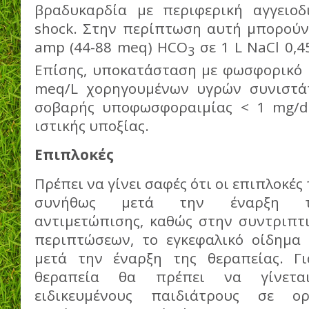
βραδυκαρδία με περιφερική αγγειοδ
shock. Στην περίπτωση αυτή μπορούν
amp (44-88 meq) HCO
σε 1 L NaCl 0,4
3
Επίσης, υποκατάσταση με φωσφορικό κ
meq/L χορηγουμένων υγρών συνιστάτ
σοβαρής υποφωσφοραιμίας < 1 mg/dl
ιστικής υποξίας.
Επιπλοκές
Πρέπει να γίνει σαφές ότι οι επιπλοκέ
συνήθως μετά την έναρξη τη
αντιμετώπισης, καθώς στην συντριπτ
περιπτώσεων, το εγκεφαλικό οίδημα 
μετά την έναρξη της θεραπείας. Γ
θεραπεία θα πρέπει να γίνετα
ειδικευμένους παιδιάτρους σε ορ