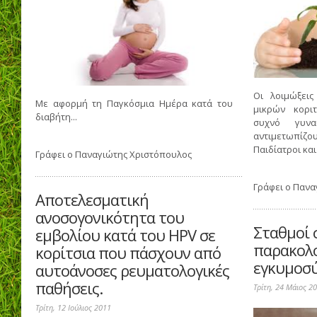
Οι λοιμώξει
Με αφορμή τη Παγκόσμια Ημέρα κατά του
μικρών κορι
διαβήτη...
συχνό γυνα
αντιμετωπίζ
Παιδίατροι και 
Γράφει ο
Παναγιώτης Χριστόπουλος
Γράφει ο
Πανα
Αποτελεσματική
ανοσογονικότητα του
Σταθμοί 
εμβολίου κατά του HPV σε
παρακολ
κορίτσια που πάσχουν από
εγκυμοσ
αυτοάνοσες ρευματολογικές
παθήσεις.
Τρίτη, 24 Μάιος 2
Τρίτη, 12 Ιούλιος 2011