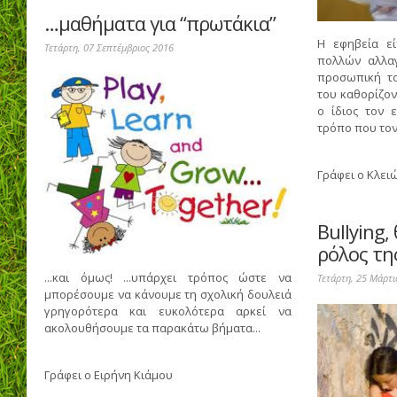
…μαθήματα για “πρωτάκια”
Η εφηβεία ε
Τετάρτη, 07 Σεπτέμβριος 2016
πολλών αλλα
προσωπική το
του καθορίζον
ο ίδιος τον 
τρόπο που τον
Γράφει ο
Κλει
Bullying,
ρόλος τη
...και όμως! ...υπάρχει τρόπος ώστε να
Τετάρτη, 25 Μάρτι
μπορέσουμε να κάνουμε τη σχολική δουλειά
γρηγορότερα και ευκολότερα αρκεί να
ακολουθήσουμε τα παρακάτω βήματα...
Γράφει ο
Ειρήνη Κιάμου