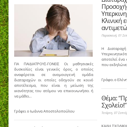
Προσοχή
Υπερκινη
Κλινική ε
αντιμετ
Παρασκευή, 01 Σε
Η Διαταραχή
Υπερκινητικό
αποτελεί ένα
ΓΙΑ ΠΑΙΔΙΑΤΡΟΥΣ-ΓΟΝΕΙΣ Οι μαθησιακές
που εκδηλώνετα
δυσκολίες είναι γενικός όρος, ο οποίος
αναφέρεται σε ανομοιογενή ομάδα
Γράφει ο
Ελέν
διαταραχών οι οποίες οδηγούν σε κοινό
αποτέλεσμα, που είναι η μείωση της
ικανότητας του ατόμου να επικοινωνήσει ή
να μάθει...
Θέμα: “Π
Σχολείο!”
Γράφει ο
Ιωάννα Αποστολοπούλου
Τετάρτη, 07 Σεπτέ
ΚΑΛΗ ΣΧΟΛΙΚΗ