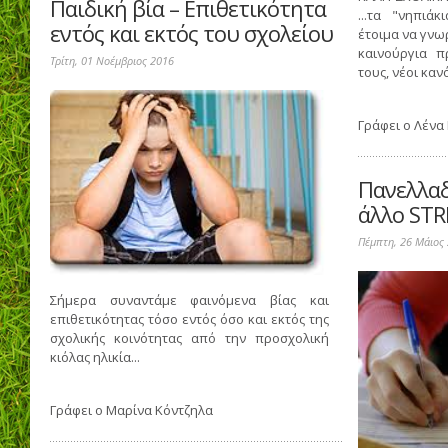
Παιδική βία – Επιθετικότητα
...τα "νηπιά
εντός και εκτός του σχολείου
έτοιμα να γνω
καινούργια 
Τρίτη, 01 Νοέμβριος 2016
τους, νέοι καν
Γράφει ο
Λένα
Πανελλαδι
άλλο STR
Πέμπτη, 26 Μάιος
Σήμερα συναντάμε φαινόμενα βίας και
επιθετικότητας τόσο εντός όσο και εκτός της
σχολικής κοινότητας από την προσχολική
κιόλας ηλικία...
Γράφει ο
Μαρίνα Κόντζηλα