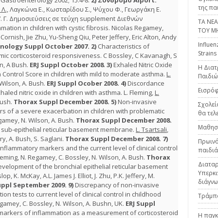
 Gastroenterology 2002; 15:4-8.
2)
Σύνδρομο Alport.
της πα
Λ.,
Λαγκώνα E., Κωσταρίδου Σ., Ψύχου Φ., Γεωργάκη Ε.
07. Γ. Δημοσιεύσεις σε τεύχη supplement Διεθνών
ΤΑ ΝΕ
ation in children with cystic fibrosis. Nicolas Regamey,
ΤΟΥ Μ
i Cornish, Jie Zhu, Yu-Sheng Qiu, Peter Jeffery, Eric Alton, Andy
Influen
onology Suppl October 2007.
2)
Characteristics of
Strains
emic corticosteroid responsiveness. C Bossley, C Kavanagh, S
on, A Bush.
ERJ Suppl October 2008
.
3)
Exhaled Nitric Oxide
H Διατ
Control Score in children with mild to moderate asthma.
L.
Παιδιώ
Wilson, A. Bush.
ERJ Suppl Ocober 2008.
4)
Discordance
Εισρόφ
ed nitric oxide in children with asthma. L. Fleming,
L.
Bush.
Thorax Suppl December 2008.
5)
Non-invasive
Σχολεί
rs of a severe exacerbation in children with problematic
θα τελ
egamey, N. Wilson, A. Bush.
Thorax Suppl December 2008.
Μαθησι
 sub-epithelial reticular basement membrane.
L. Tsartsali
,
ery, A. Bush, S. Saglani.
Thorax Suppl December 2008.
7)
Πρωινό
flammatory markers and the current level of clinical control
παιδιά
 Fleming, N. Regamey, C. Bossley, N. Wilson, A. Bush.
Thorax
Διαταρ
velopment of the bronchial epithelial reticular basement
Υπερκιν
slop, K. McKay, A.L. James J. Elliot, J. Zhu, P.K. Jeffery, M.
διάγνω
ppl September 2009.
9)
Discrepancy of non-invasive
n tests to current level of clinical control in childhood
Τράμπ
Regamey, C. Bossley, N. Wilson, A. Bushn, UK.
ERJ
Suppl
markers of inflammation as a measurement of corticosteroid
Η παγκ