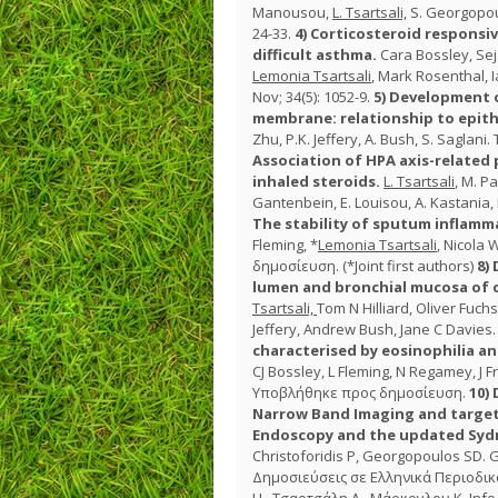
Manousou,
L. Tsartsali,
S. Georgopoul
24-33.
4)
Corticosteroid responsiv
difficult asthma.
Cara Bossley, Sej
Lemonia Tsartsali
, Mark Rosenthal, 
Nov; 34(5): 1052-9.
5)
Development of
membrane: relationship to epith
Zhu, P.K. Jeffery, A. Bush, S. Saglani
Association of HPA axis-related
inhaled steroids.
L. Tsartsali
, M. P
Gantenbein, E. Louisou, A. Kastania
The stability of sputum inflamm
Fleming, *
Lemonia Tsartsali
, Nicola
δημοσίευση. (*Joint first authors)
8)
lumen and bronchial mucosa of ch
Tsartsali,
Tom N Hilliard, Oliver Fuch
Jeffery, Andrew Bush, Jane C Davies
characterised by eosinophilia an
CJ Bossley, L Fleming, N Regamey, J Fr
Υποβλήθηκε προς δημοσίευση.
10)
Narrow Band Imaging and target
Endoscopy and the updated Syd
Christoforidis P, Georgopoulos SD.
Δημοσιεύσεις σε Ελληνικά Περιοδ