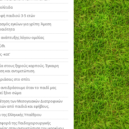
ολίτιδα
φή παιδιού 3-5 ετών
ασμός εγκύων για γρίπη: Άμεση
ραιότητα
 ανάπτυξης λόγου-ομιλίας
ύθι
 -κατ’
ία στους ξηρούς καρπούς. Έγκαιρη
ση και αντιμετώπιση.
ριάσεις στο σπίτι
 αντιδράσουμε όταν το παιδί μας
εί ξένο σώμα
έτηση των Μεσογειακών Διατροφικών
ιών από παιδιά και εφήβους.
 της Ελληνικής Υπαίθρου
φορά της Παιδοχειρουργικής
γίας στην αντιμετώπιση του καρκίνου