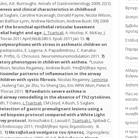
os, A.K. Burroughs. Annals of Gastroenterology 2009; 22(1):
Βρογχι
eness and clinical characteristics in childhood
al Saglani, Caroline Kavanagh, Donald Payne, Nicola Wilson,
Διατρο
Ian Balfour-Lynn, Andrew Nicholson, Andrew Bush. ERJ 2009
Εμβολι
 the bronchial epithelial reticular basement
προτε
elial height and age.
L. Tsartsali
, A. Hisslop, K. McKay, J.
. Thorax 2011 April;66(4):280-5. Epub 2011 Jan 13.
6)
Στάδια
 polymorphisms with stress in asthmatic children on
Παραμ
apadopoulos, E. Lagona, A. Papadimitriou, C. Kanaka-
, K. Priftis, G. Chrousos. Neuroimmunomodulation 2011.
7)
Πτώσεις
atory phenotypes in children with asthma.
*Louise
 Wilson, Nicolas Regamey, Andrew Bush. Υποβλήθηκε προς
Αλλεργ
Dissimilar patterns of inflammation in the airway
διάγνω
ildren with cystic fibrosis.
Nicolas Regamey,
Lemonia
Δηλητη
s, Huileng Tan, Jie Zhu, Yu-Sheng Qiu, Eric WFW Alton, Peter K
. Τhorax 2011.
9)
Paediatric severe asthma is
Πώς να
d airway remodelling in the absence of Th2 cytokines.
καταπι
ith, T Oates,
L Tsartsali
, CM Lloyd, A Bush, S Saglani.
Η υιοθ
Detection of gastric premalignant lesions using a
συνηθε
ed biopsies protocol compared with a White Light
ney protocol.
Xirouchakis E, Laoudi F,
Tsartsali L
, Spiliadi C,
Ερπετά
 GI Endoscopy 2011, Υποβλήθηκε προς δημοσίευση. Β.
Η προσ
ικά
1)
Μεταβολικά νοσήματα του ήπατος.
Ξηρουχάκης
Ογκολο