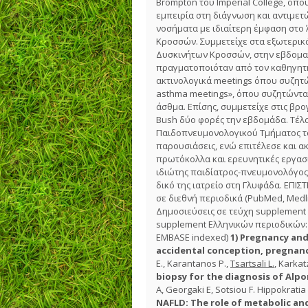
Brompton του Imperial College, όπο
εμπειρία στη διάγνωση και αντιμε
νοσήματα με ιδιαίτερη έμφαση στο 
Κροσσών. Συμμετείχε στα εξωτερικά
Δυσκινήτων Κροσσών, στην εβδομαδ
πραγματοποιόταν από τον καθηγητ
ακτινολογικά meetings όπου συζητών
asthma meetings», όπου συζητώντα
άσθμα. Επίσης, συμμετείχε στις β
Bush δύο φορές την εβδομάδα. Τέλ
Παιδοπνευμονολογικού Τμήματος τ
παρουσιάσεις, ενώ επιτέλεσε και α
πρωτόκολλα και ερευνητικές εργασ
ιδιώτης παιδίατρος-πνευμονολόγος σ
δικό της ιατρείο στη Γλυφάδα. ΕΠΙ
σε διεθνή περιοδικά (PubMed, Medl
Δημοσιεύσεις σε τεύχη supplement
supplement Ελληνικών περιοδικών
EMBASE indexed)
1)
Pregnancy and 
accidental conception, pregna
E., Karantanos P.,
Tsartsali L.
, Karkat
biopsy for the diagnosis of Alp
A, Georgaki E, Sotsiou F. Hippokratia 
NAFLD: The role of metabolic an