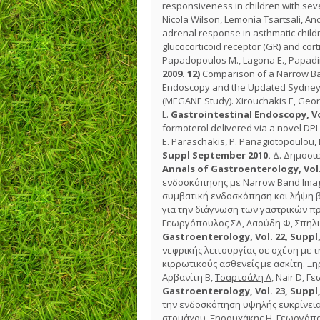
responsiveness in children with seve
Nicola Wilson,
Lemonia Tsartsali
, An
adrenal response in asthmatic child
glucocorticoid receptor (GR) and cor
Papadopoulos M., Lagona E., Papadimi
2009.
12)
Comparison of a Narrow Ban
Endoscopy and the Updated Sydney Pr
(MEGANE Study). Xirouchakis E, Georg
L
.
Gastrointestinal Endoscopy, Vol
formoterol delivered via a novel DPI 
E. Paraschakis, P. Panagiotopoulou,
Suppl September 2010.
Δ. Δημοσι
Annals of Gastroenterology, Vol. 
ενδοσκόπησης με Narrow Band Imag
συμβατική ενδοσκόπηση και λήψη 
για την διάγνωση των γαστρικών π
Γεωργόπουλος ΣΔ, Λαούδη Φ, Σπηλι
Gastroenterology, Vol. 22, Suppl,
νεφρικής λειτουργίας σε σχέση με 
κιρρωτικούς ασθενείς με ασκίτη. Ξηρ
Αρβανίτη Β,
Τσαρτσάλη Λ,
Nair D, Γ
Gastroenterology, Vol.
23, Suppl
την ενδοσκόπηση υψηλής ευκρίνεια
στομάχου. Ξηρουχάκης Η, Γεωργόπο