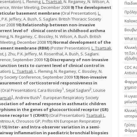
esentation). L. Fleming,
L. Tsartsali
, N. Regamey, N. Wilson, A.
Παιδικ
erence, Winter Meeting, December 2008
9)
The development
Πρόληψ
reticular basement
membrane
(Oral Presentation).
L.
, P.K. Jeffery, A. Bush, S. Saglani. British Thoracic Society
Καλοκα
ber 2008
10)
Relationship between non-invasive
Βουβω
urrent
level of clinical control in childhood asthma
leming, N. Regamey, C. Bossley, N. Wilson, A. Bush. British
What to
r Meeting, December 2008
11)
Normal development of the
Κλινικ
 basement membrane (RBM)
(Poster Presentation).
L. Tsartsali
,
τη Σρι
iot, J. Zhu, P.K. Jeffery, M. Rosenthal, A. Bush, S. Saglani.
εξάνθη
erence, September 2009
12)
Discrepancy of non-invasive
function tests
to current level of clinical control in
CDC Adv
ation).
L. Tsartsali
, L. Fleming, N. Regamey, C. Bossley, N.
Antivir
ory Society Conference, September 2009
13)
Non-invasive
Φαρμακ
easurement of corticosteroid
responsiveness in
χημειο
1
2
(Oral Presentation). Cara Bossley
, Sejal Saglani
, Louise
Η υγιε
1
1
rtsali
, Andrew Bush
. European Respiratory Society
μείωση
sociation of adrenal response in asthmatic children
rphisms in the genes of glucocorticoid receptor (GR)
Κλινικ
mone receptor 1 (CRHR1)
(Oral Presentation).
Tsartsali L,
ιστορι
triou A, Chrousos GP, Priftis KN European Respiratory
Γρίπη:
9
15)
Inter- and Intra-observer variation in a semi-
Φάρμα
airway inflammation in paediatric bronchial biopsies