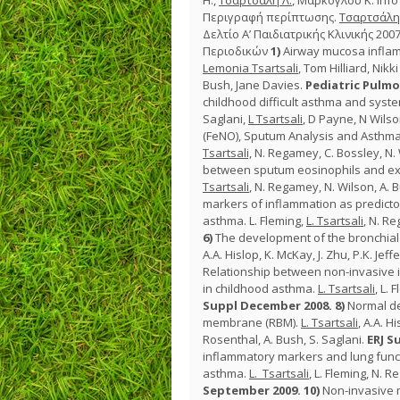
Η.,
Τσαρτσάλη Λ.
, Μάρκογλου Κ. Info
Περιγραφή περίπτωσης.
Τσαρτσάλη 
Δελτίο Α’ Παιδιατρικής Κλινικής 20
Περιοδικών
1)
Airway mucosa inflamm
Lemonia Tsartsali
, Tom Hilliard, Nikk
Bush, Jane Davies.
Pediatric Pulm
childhood difficult asthma and syst
Saglani,
L Tsartsali
, D Payne, N Wils
(FeNO), Sputum Analysis and Asthma 
Tsartsali,
N. Regamey, C. Bossley, N. 
between sputum eosinophils and exhal
Tsartsali
, N. Regamey, N. Wilson, A. 
markers of inflammation as predicto
asthma. L. Fleming,
L. Tsartsali
, N. R
6)
The development of the bronchial
A.A. Hislop, K. McKay, J. Zhu, P.K. Jeff
Relationship between non-invasive in
in childhood asthma.
L. Tsartsali
, L.
Suppl December 2008.
8)
Normal de
membrane (RBM).
L. Tsartsali
, A.A. Hi
Rosenthal, A. Bush, S. Saglani.
ERJ
Su
inflammatory markers and lung functio
asthma.
L. Tsartsali
, L. Fleming, N. 
September 2009.
10)
Non-invasive 