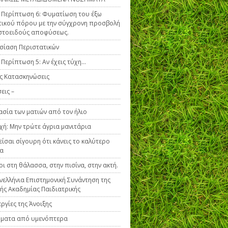
ή Περίπτωση 6: Φυματίωση του έξω
ικού πόρου με την σύγχρονη προσβολή
στοειδούς αποφύσεως.
ίαση Περιστατικών
ή Περίπτωση 5: Αν έχεις τύχη…
ς Κατασκηνώσεις
εις –
σία των ματιών από τον ήλιο
ή: Μην τρώτε άγρια μανιτάρια
είσαι σίγουρη ότι κάνεις το καλύτερο
να
οι στη θάλασσα, στην πισίνα, στην ακτή.
νελλήνια Επιστημονική Συνάντηση της
κής Ακαδημίας Παιδιατρικής
εργίες της Άνοιξης
ήματα από υμενόπτερα