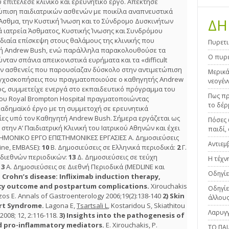
υ επιτέλεσε κλινικό και ερευνητικό έργο. Απέκτησε
τώπιση παιδιατρικών ασθενών με ποικίλα αναπνευστικά
ΔΗ
Άσθμα, την Κυστική Ίνωση και το Σύνδρομο Δυσκινήτων
 ιατρεία Άσθματος, Κυστικής Ίνωσης και Συνδρόμου
ιαία επίσκεψη στους θαλάμους της κλινικής που
Πυρετι
ή Andrew Bush, ενώ παράλληλα παρακολουθούσε τα
Ο πυρε
ταν σπάνια απεικονιστικά ευρήματα και τα «difficult
ν ασθενείς που παρουσίαζαν δύσκολο στην αντιμετώπιση
Μερικά
ρογχοσκοπήσεις που πραγματοποιούσε ο καθηγητής Andrew
νεογέν
ος, συμμετείχε ενεργά στο εκπαιδευτικό πρόγραμμα του
Πως πρ
ου Royal Brompton Hospital πραγματοποιώντας
το δέρ
καδημαϊκό έργο με τη συμμετοχή σε ερευνητικά
ίες υπό τον Καθηγητή Andrew Bush. Σήμερα εργάζεται ως
Πόσες 
την Α’ Παιδιατρική Κλινική του Ιατρικού Αθηνών και έχει
παιδί, 
ΣΤΗΜΟΝΙΚΟ ΕΡΓΟ ΕΠΙΣΤΗΜΟΝΙΚΕΣ ΕΡΓΑΣΙΕΣ Α. Δημοσιεύσεις
Αντιεμ
ine, EMBASE):
10
Β. Δημοσιεύσεις σε Ελληνικά περιοδικά:
2
Γ.
 διεθνών περιοδικών:
13
Δ. Δημοσιεύσεις σε τεύχη
Η τέχν
:
3
Α. Δημοσιεύσεις σε Διεθνή Περιοδικά (MEDLINE και
Οδηγίε
Crohn’s disease: Infliximab induction therapy,
ncy outcome and postpartum complications.
Xirouchakis
Οδηγίε
zos E. Annals of Gastroenterology 2006;19(2):138-140
2)
Skin
άλλους
ort Syndrome.
Lagona E,
Tsartsali L
, Kostaridou S, Skiathitou
Λαρυγγ
2008; 12, 2:116-118.
3)
Insights into the pathogenesis of
d pro-inflammatory mediators.
E. Xirouchakis, P.
ΤΟ ΠΑ