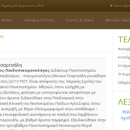
Πέμπτη, 06 Αύγουστος 2026
Ποιοι είμα
Home
Απόψεις/Θέσεις
Γονείς & Παιδί
Μεταξύ Παιδ
λη
ΤΕ
Αντιεμ
Η επόμ
Τσαρτσάλη
Η τέχν
ος-Παιδοπνευμονολόγος
Διδάκτωρ Πανεπιστημίου
Ο πυρε
αιδίατρος – πνευμονολόγος Μόνικα Τσαρτσάλη γεννήθηκε
στις 22/11/1971. Είναι απόφοιτος της Ιατρικής Σχολής του
Οδηγίε
ακού Πανεπιστημίου Αθηνών, όπου εισήχθη με
ς εξετάσεις, φοίτησε με υποτροφία και αποφοίτησε με
ου άριστα. Ειδικεύθηκε στην Παιδιατρική στην
ΛΕ
ιακή Κλινική του Νοσοκομείου Παίδων Αγία Σοφία, όπου
ς Διατριβή, με θέμα «Πολυμορφισμοί στον υποθάλαμο –
θά
αι επινεφριδιακή ανεπάρκεια σε παιδιά που λαμβάνουν
σχολ
τεροειδή», με βαθμό άριστα παμψηφεί. Εξειδικεύθηκε στην
στο τριτοβάθμιο Πανεπιστημιακό Νοσοκομείο Royal