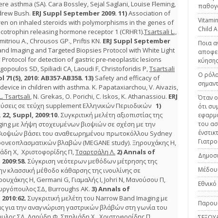
re asthma (SA). Cara Bossley, Sejal Saglani, Louise Fleming,
παθογο
drew Bush.
ERJ
Suppl September 2009.
11)
Association of
Vitamin
ren on inhaled steroids with polymorphisms in the genes of
Child 
ticotrophin releasing hormone receptor 1 (CRHR1).
Tsartsali L.,
triou A., Chrousos GP., Priftis KN.
ERJ Suppl September
Ποια α
d Imaging and Targeted Biopsies Protocol with White Light
αποφεύ
otocol for detection of gastric pre-neoplastic lesions
κύηση
opoulos SD, Spiliadi CA, Laoudi F, Christoforidis P,
Tsartsali
Ο ρόλο
 71(5), 2010: AB357-AB358.
13)
Safety and efficacy of
σημαν
device in children with asthma. K. Papataxiarchou, V. Aivazis,
L. Tsartsali
, N. Grekas, O. Porichi, C. Iskos, K. Athanassiou.
ERJ
Όταν ο
εύσεις σε τεύχη supplement Ελληνικών Περιοδικών
1)
ότι συ
22, Suppl, 2009:10.
Συγκριτική μελέτη αξιοπιστίας της
εφαρμό
ing με λήψη στοχευμένων βιοψιών σε σχέση με την
του ασ
ένστικ
βιοψιών βάσει του αναθεωρημένου πρωτοκόλλου Sydney
Γιατρο
ρονεοπλασματικών βλαβών (MEGANE study). Ξηρουχάκης Η,
άδη Χ, Χριστοφορίδης Π,
Τσαρτσάλη Λ.
2)
Annals of
Δημοσι
 2009:58.
Σύγκριση νεότερων μεθόδων μέτρησης της
Μέδου
την κλασσική μέθοδο κάθαρσης της ινουλίνης σε
ουχάκης H, Germani G, Γιαμαλής Ι, Johri Ν, Μανούσου Π,
Εθνικο
εωργόπουλος ΣΔ, Burroughs AK.
3)
Annals of
, 2010:62.
Συγκριτική μελέτη του Narrow Band Imaging με
Παρουσ
ς για την αναγνώριση γαστρικών βλάβών στη γωνία του
υλος ΣΔ, Λαούδη Φ, Σπηλιάδη Χ, Χριστοφορίδης Π,
ΣΕΞΟΥ