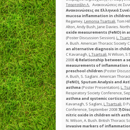
Τσαρτσάλη Λ.
Ανακοινώσεις σε Συ
Ανακοινώσεις σε Ελληνικά Συνέδ
mucosa inflammation in children 
Regamey,
Lemonia Tsartsali
, Tom Hil
Alton, Andy Bush, Jane Davies. Nor
oxide measurements (FeNO) in as
(Poster Discussion Session).
L. Tsart
A. Bush. American Thoracic Society
an alternative diagnosis in child
C Kavanagh,
L Tsartsali
, N Wilson, S
2008
4)
Relationship between a s
measurements of inflammation a
preschool children
(Poster Discus
A. Bush, S. Saglani. American Thora
(FeNO), Sputum Analysis and Ast
asthma
(Poster Presentation).
L. Tsa
Respiratory Society Conference, S
asthma and systemic corticoste
Kavanagh, S Saglani,
L Tsartsali
, D 
Conference, September 2008
7)
Dis
nitric oxide in children with as
N. Wilson, A. Bush. British Thoraci
invasive markers of inflammation