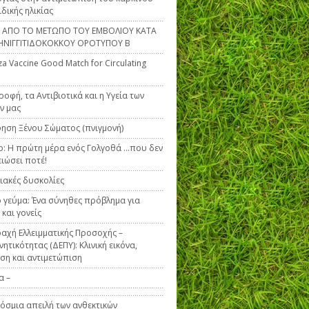
ιδικής ηλικίας
Α ΑΠΟ ΤΟ ΜΕΤΩΠΟ ΤΟΥ ΕΜΒΟΛΙΟΥ ΚΑΤΑ
ΗΝΙΓΓΙΤΙΔΟΚΟΚΚΟΥ ΟΡΟΤΥΠΟΥ Β
za Vaccine Good Match for Circulating
ροφή, τα Αντιβιοτικά και η Υγεία των
ν μας
ηση Ξένου Σώματος (πνιγμονή)
ο: Η πρώτη μέρα ενός Γολγοθά …που δεν
ειώσει ποτέ!
ακές δυσκολίες
 γεύμα: Ένα σύνηθες πρόβλημα για
 και γονείς
αχή Ελλειμματικής Προσοχής –
ητικότητας (ΔΕΠΥ): Κλινική εικόνα,
ση και αντιμετώπιση
α –
όσμια απειλή των ανθεκτικών