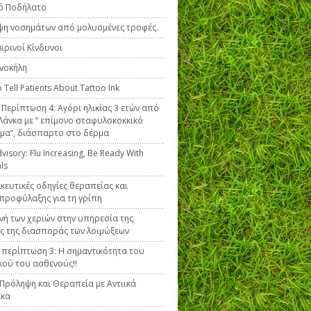
ό Ποδήλατο
η νοσημάτων από μολυσμένες τροφές.
ιρινοί Κίνδυνοι
νοκήλη
 Tell Patients About Tattoo Ink
ή Περίπτωση 4: Αγόρι ηλικίας 3 ετών από
 Λάνκα με “ επίμονο σταφυλοκοκκικό
μα”, διάσπαρτο στο δέρμα
isory: Flu Increasing, Be Ready With
als
ευτικές οδηγίες θεραπείας και
προφύλαξης για τη γρίπη
ινή των χεριών στην υπηρεσία της
ς της διασποράς των λοιμώξεων
ή περίπτωση 3: Η σημαντικότητα του
κού του ασθενούς!!
 Πρόληψη και Θεραπεία με Αντιικά
κα