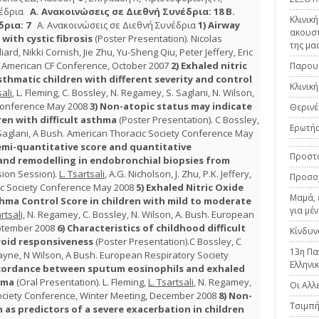
νέδρια
Α. Ανακοινώσεις σε Διεθνή Συνέδρια: 18
Β.
Κλινικ
ρια: 7
Α. Ανακοινώσεις σε Διεθνή Συνέδρια
1)
Airway
ακουστ
with cystic fibrosis
(Poster Presentation). Nicolas
της μα
liard, Nikki Cornish, Jie Zhu, Yu-Sheng Qiu, Peter Jeffery, Eric
th American CF Conference, October 2007
2)
Exhaled nitric
Παρουσ
thmatic children with different severity and control
Κλινικ
sali
, L. Fleming, C. Bossley, N. Regamey, S. Saglani, N. Wilson,
 Conference May 2008
3)
Non-atopic status may indicate
Θερινέ
ren with difficult asthma
(Poster Presentation). C Bossley,
Ερωτήσ
 Saglani, A Bush. American Thoracic Society Conference May
emi-quantitative score and quantitative
Προστα
nd remodelling in endobronchial biopsies from
sion Session).
L. Tsartsali
, A.G. Nicholson, J. Zhu, P.K. Jeffery,
Προσοχ
cic Society Conference May 2008
5)
Exhaled Nitric Oxide
Μαμά, 
hma Control Score in children with mild to moderate
για μέ
rtsali,
N. Regamey, C. Bossley, N. Wilson, A. Bush. European
eptember 2008
6)
Characteristics of childhood difficult
Κίνδυν
roid responsiveness
(Poster Presentation).C Bossley, C
13η Πα
Payne, N Wilson, A Bush. European Respiratory Society
Ελληνι
cordance between sputum eosinophils and exhaled
thma
(Oral Presentation). L. Fleming,
L. Tsartsali
, N. Regamey,
Οι Αλλ
c Society Conference, Winter Meeting, December 2008
8)
Non-
Τσιμπ
 as predictors of a severe exacerbation
in children