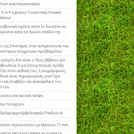
́νων μικροοργανισμών
 D in Pregnancy “Could Help Prevent
Asthma”
ντιβιοτικά πρέπει κατα το δυνατόν να
γονται κατά τα πρώτα στάδια της
ς
ς της Επιστήμης στην αντιμετώπιση των
τικότερων σύγχρονων προβλημάτων
 γιατρός δεν είναι ο ίδιος βέβαιος για
μβουλεύει ή για όποια Ιατρική πράξη
ζει στον ασθενή του, η συμμόρφωση
θενή είναι περιορισμένη, γιατί έχει
το και διαβάζει την ανασφάλεια του
ύ του
εύσεις και κριτική σκέψη
σα-Τσούχτρα
́ Πρόγραμμα Εμβολιασμών Παιδιών &
ίαση περιστατικού με Mantoux 17 mm.
ΑΛΙΚΩΣ ΜΕΤΑΔΙΔΟΜΕΝΑ ΝΟΣΗΜΑΤΑ