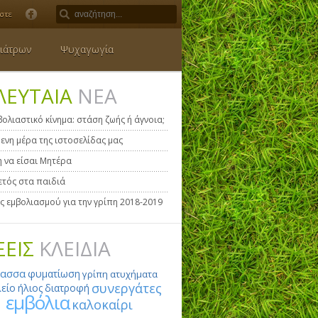
στε
ιάτρων
Ψυχαγωγία
ΛΕΥΤΑΙΑ
ΝΕΑ
βολιαστικό κίνημα: στάση ζωής ή άγνοια;
ενη μέρα της ιστοσελίδας μας
η να είσαι Μητέρα
τός στα παιδιά
ς εμβολιασμού για την γρίπη 2018-2019
ΞΕΙΣ
ΚΛΕΙΔΙΑ
λασσα
φυματίωση
γρίπη
ατυχήματα
συνεργάτες
είο
ήλιος
διατροφή
εμβόλια
καλοκαίρι