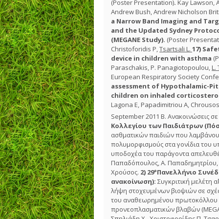
(Poster Presentation)
.
Kay Lawson, A
Andrew Bush, Andrew Nicholson Brit
a Narrow Band Imaging and Targ
and the Updated Sydney Protoco
(MEGANE Study).
(Poster Presentat
Christoforidis P,
Tsartsali L.
17)
Safet
device in children with asthma
(P
Paraschakis, P. Panagiotopoulou,
L.
European Respiratory Society Conf
assessment of Hypothalamic-Pitu
children on inhaled corticostero
Lagona E, Papadimitriou A, Chrousos
September 2011 Β. Ανακοινώσεις σ
Κολλεγίου των Παιδιάτρων (Πόσ
ασθματικών παιδιών που λαμβάνου
πολυμορφισμούς στα γονίδια του υ
υποδοχέα του παράγοντα απελευθέ
Παπαδόπουλος, Α. Παπαδημητρίου, Χ.
Χρούσος.
2)
29°Πανελλήνιο Συνέδ
ανακοίνωση):
Συγκριτική μελέτη α
λήψη στοχευμένων βιοψιών σε σχέσ
του αναθεωρημένου πρωτοκόλλου S
προνεοπλασματικών βλαβών (MEGAN
Σπηλιάδη Χ, Χριστοφορίδης Π,
Τσαρ