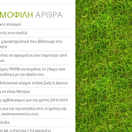
ΜΟΦΙΛΗ
ΑΡΘΡΑ
κοί σπασμοί
τός στα παιδιά
 χαρακτηριστικά που βλέπουμε στα
νητα
έπει να αφαιρείται ένα τσιμπούρι από
μα.
ώρες ΠΡΕΠΕΙ να κοιμάται το 24ωρο ένα
ανάλογα με την ηλικία του.
βολιαστικό κίνημα: στάση ζωής ή άγνοια
η να είσαι Μητέρα
ς εμβολιασμού για την γρίπη 2018-2019
ς για την προστασία από ιό γρίπης και
 αναπνευστικούς ιούς
ίτιδα
ΙΔΙ ΜΕ ΔΥΣΚΟΛΙΑ ΣΤΗ ΜΑΘΗΣΗ