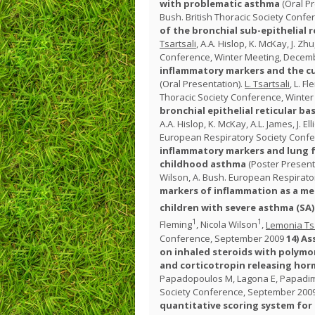
with problematic asthma
(Oral Pr
Bush. British Thoracic Society Conf
of the bronchial sub-epithelial 
Tsartsali
, A.A. Hislop, K. McKay, J. Zhu
Conference, Winter Meeting, Decem
inflammatory markers and the c
(Oral Presentation).
L. Tsartsali
, L. F
Thoracic Society Conference, Winte
bronchial epithelial reticular
A.A. Hislop, K. McKay, A.L. James, J. Ell
European Respiratory Society Conf
inflammatory markers and lung 
childhood asthma
(Poster Present
Wilson, A. Bush. European Respirat
markers of inflammation as a m
children with severe asthma (SA)
1
1
Fleming
, Nicola Wilson
,
Lemonia Tsa
Conference, September 2009
14)
As
on inhaled steroids with polymo
and corticotropin releasing hor
Papadopoulos M, Lagona E, Papadimi
Society Conference, September 200
quantitative scoring system for 