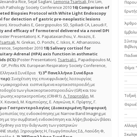
lexandra Rice, Sejal Saglani,
Lemonia Tsartsali,
Eric Lim,
Παρου
ish Pathology Society Conference 2010
16)
Comparison of
Ερωτήσ
eted Biopsies Protocol
with White Light Endoscopy
l for detection
of gastric pre-neoplastic lesions
Άρθρο
ion). Xirouchakis E, Georgopoulos SD, Spiliadi CA, Laoudi F,
y and efficacy of formoterol delivered via a novel DPI
Εμβολι
oster Presentation). K. Papataxiarchou, V. Aivazis, E.
Σύντομ
 Tsartsali
, N. Grekas, O. Porichi, C. Iskos, K. Athanassiou.
Βιβλιο
erence, September 2010
18)
Salivary cortisol for
itary-Adrenal (HPA) axis function in asthmatic
Παιδική
ids (ICS)
(Poster Presentation).
Tsartsali L,
Papadopoulos M,
 GP, Priftis KN. European Respiratory Society Conference,
Θέμα: “
o
ε Ελληνικά Συνέδρια
1)
3
Πανελλήνιο Συνέδριο
τερ):
Συσχέτιση της επινεφριδιακής λειτουργίας
…
ν μακροχρόνια εισπνεόμενα κορτικοστεροειδή με
ποδοχέα των γλυκοκορτικοστεροειδών (GR) και του
Τοξική
ρωσης κορτικοτροπίνης (CRHR1).
Λ. Τσαρτσάλη
, Μ.
 Κανακά, Μ. Καμπούρης, Ε. Λαγκώνα, Κ. Πρίφτης, Γ.
Θερινέ
ριο Γαστρεντερολογίας (Διακεκριμένη Προφορική
ξιοπιστίας της ενδοσκόπησης με Narrow Band Imaging με
…
η με την συμβατική ενδοσκόπηση και λήψη βιοψιών βάσει
ydney για την διάγνωση των γαστρικών
Αλλαγή
E study). Ξηρουχάκης Η, Γεωργόπουλος ΣΔ, Λαούδη Φ,
Σκωληκ
τσάλη Λ.
3)
29°Πανελλήνιο Συνέδριο