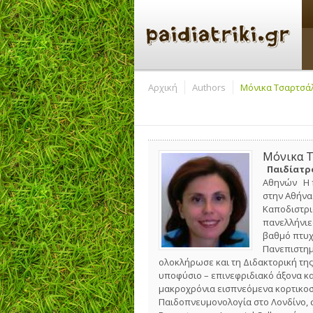
Αρχική
Authors
Μόνικα Τσαρτσά
Μόνικα 
Παιδίατρ
Αθηνών Η π
στην Αθήνα 
Καποδιστρι
πανελλήνιε
βαθμό πτυχί
Πανεπιστημ
ολοκλήρωσε και τη Διδακτορική τη
υποφύσιο – επινεφριδιακό άξονα κ
μακροχρόνια εισπνεόμενα κορτικοσ
Παιδοπνευμονολογία στο Λονδίνο, 