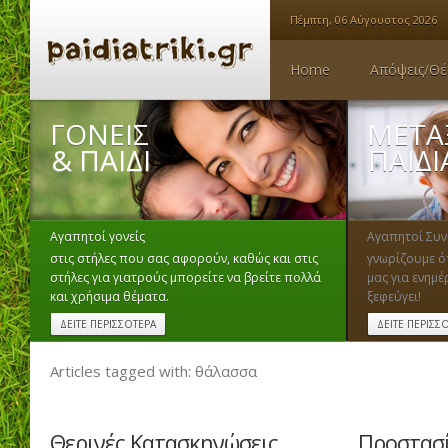
Πέμπτη, 06 Αύγουστος 2026
Home
Απόψεις/Θέ
ΓΟΝΕΙΣ
ΜΕΤΑ
& ΠΑΙΔΙ
ΠΑΙΔ
Αγαπητοί γονείς
Αγαπητοί Συν
στις στήλες που σας αφορούν, καθώς και στις
γνωρίζουμε ότ
στήλες για γιατρούς μπορείτε να βρείτε πολλά
μας για ενημ
και χρήσιμα θέματα.
ξεφεύγει!
ΔΕΙΤΕ ΠΕΡΙΣΣΟΤΕΡΑ
ΔΕΙΤΕ ΠΕΡΙΣΣ
Articles tagged with: θάλασσα
Θερινές Κατασκηνώσεις
Προστασί