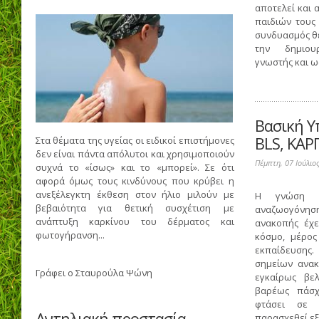
αποτελεί και
παιδιών τους
συνδυασμός θε
την δημιου
γνωστής και ως
Βασική Υ
BLS, ΚΑΡ
Στα θέματα της υγείας οι ειδικοί επιστήμονες
δεν είναι πάντα απόλυτοι και χρησιμοποιούν
Πέμπτη, 07 Ιούλιο
συχνά το «ίσως» και το «μπορεί». Σε ότι
αφορά όμως τους κινδύνους που κρύβει η
ανεξέλεγκτη έκθεση στον ήλιο μιλούν με
Η γνώση β
βεβαιότητα για θετική συσχέτιση με
αναζωογόνηση
ανάπτυξη καρκίνου του δέρματος και
ανακοπής έχε
φωτογήρανση...
κόσμο, μέρος
εκπαίδευσης.
σημείων ανακ
Γράφει ο
Σταυρούλα Ψώνη
εγκαίρως βελ
βαρέως πάσχ
φτάσει σε 
Αντηλιακή προστασία
παρασχεθεί εξ