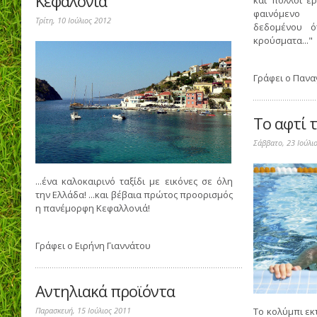
Κεφαλονιά
φαινόμενο 
Τρίτη, 10 Ιούλιος 2012
δεδομένου ό
κρούσματα..."
Γράφει ο
Πανα
Το αφτί 
Σάββατο, 23 Ιούλι
...ένα καλοκαιρινό ταξίδι με εικόνες σε όλη
την Ελλάδα! ...και βέβαια πρώτος προορισμός
η πανέμορφη Κεφαλλονιά!
Γράφει ο
Ειρήνη Γιαννάτου
Αντηλιακά προϊόντα
Παρασκευή, 15 Ιούλιος 2011
Το κολύμπι εκ