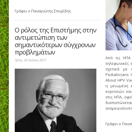
Γράφει ο
Παναγιώτης Σπυρίδης
Ο ρόλος της Επιστήμης στην
αντιμετώπιση των
σημαντικότερων σύγχρονων
προβλημάτων
Από τις ΗΠΑ
Τρίτη, 20 Ιούνιος 2017
τηλεφωνικές ε
σχετικά με 
Pediatricians
About HPV Vac
η μειωμένη 
κοριτσιών κα
στις ΗΠΑ, οφ
διαπιστώνε
αναμειγνύονται
Γράφει ο
Πανα