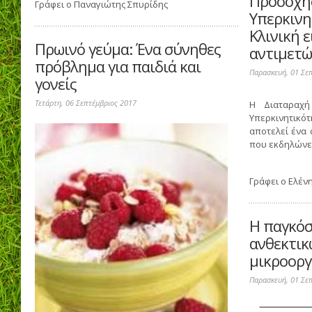
Προσοχή
Γράφει ο
Παναγιώτης Σπυρίδης
Υπερκινη
Κλινική ε
Πρωινό γεύμα: Ένα σύνηθες
αντιμετ
πρόβλημα για παιδιά και
Παρασκευή, 01 Σε
γονείς
Τετάρτη, 06 Σεπτέμβριος 2017
Η Διαταραχή
Υπερκινητικό
αποτελεί ένα
που εκδηλώνετα
Γράφει ο
Ελέν
Η παγκόσ
ανθεκτικ
μικροοργ
Παρασκευή, 01 Σε