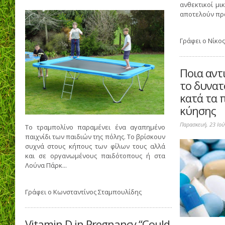
ανθεκτικοί μι
αποτελούν πρα
Γράφει ο
Νίκος
Ποια αντ
το δυνατ
κατά τα 
κύησης
Παρασκευή, 23 Ιού
Το τραμπολίνο παραμένει ένα αγαπημένο
παιχνίδι των παιδιών της πόλης. Το βρίσκουν
συχνά στους κήπους των φίλων τους αλλά
και σε οργανωμένους παιδότοπους ή στα
Λούνα Πάρκ...
Γράφει ο
Κωνσταντίνος Σταμπουλίδης
Vitamin D in Pregnancy “Could