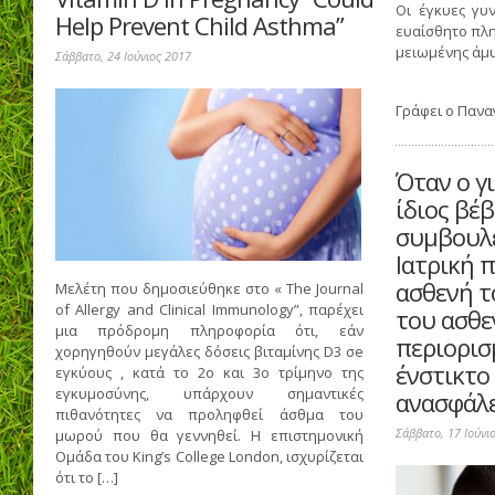
Οι έγκυες γυ
Help Prevent Child Asthma”
ευαίσθητο πλη
μειωμένης άμυ
Σάββατο, 24 Ιούνιος 2017
Γράφει ο
Πανα
Όταν ο γι
ίδιος βέβ
συμβουλε
Ιατρική 
ασθενή τ
Μελέτη που δημοσιεύθηκε στο « The Journal
of Allergy and Clinical Immunology”, παρέχει
του ασθε
μια πρόδρομη πληροφορία ότι, εάν
περιορισμ
χορηγηθούν μεγάλες δόσεις βιταμίνης D3 σe
ένστικτο 
εγκύους , κατά το 2ο και 3ο τρίμηνο της
εγκυμοσύνης, υπάρχουν σημαντικές
ανασφάλε
πιθανότητες να προληφθεί άσθμα του
Σάββατο, 17 Ιούνι
μωρού που θα γεννηθεί. Η επιστημονική
Ομάδα του King’s College London, ισχυρίζεται
ότι το […]