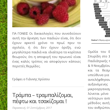
ΓΙΑ ΓΟΝΕΙΣ Οι δικαιολογίες που συνοδεύουν
αυτή την άρνηση των παιδιών είναι, ότι δεν
έχουν αρκετό χρόνο το πρωί πριν το
σχολείο, ή ότι δεν έχουν όρεξη, ενώ
Ομιλία του 
μεγαλύτερα παιδιά και ιδιαίτερα τα κορίτσια
Σπυρίδη στο 
θεωρούν, ότι η αποφυγή του πρωινού είναι
Παιδιάτρικής
ένας καλός τρόπος να αποφύγουν κάποιες
& 9 Νοεμβρίου
περιττές θερμίδες.
και τα θεσμι
υπεύθυνα για θ
Γράφει ο
Γιάννης Χρύσου
αντελήφθησαν 
αυξανόμενη
μικροοργανισ
Τράμπα – τραμπαλίζομαι,
λύνεται μόν
νεότερων αντιβ
πέφτω και τσακίζομαι !
μέθοδος αυτη
του ανθρώπου 
Παρασκευή, 01 Σεπτέμβριος 2017