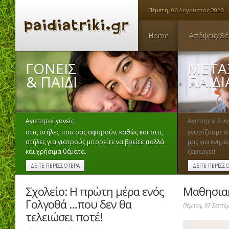
Πέμπτη, 06 Αύγουστος 2026
Home
Απόψεις/Θέ
ΓΟΝΕΙΣ
ΜΕΤΑ
& ΠΑΙΔΙ
ΠΑΙΔ
Αγαπητοί γονείς
Αγαπητοί Συν
στις στήλες που σας αφορούν, καθώς και στις
γνωρίζουμε ότ
στήλες για γιατρούς μπορείτε να βρείτε πολλά
μας για ενημ
και χρήσιμα θέματα.
ξεφεύγει!
ΔΕΙΤΕ ΠΕΡΙΣΣΟΤΕΡΑ
ΔΕΙΤΕ ΠΕΡΙΣΣ
Σχολείο: Η πρώτη μέρα ενός
Μαθησιακ
Γολγοθά …που δεν θα
Πέμπτη, 07 Σεπτέ
τελειώσει ποτέ!