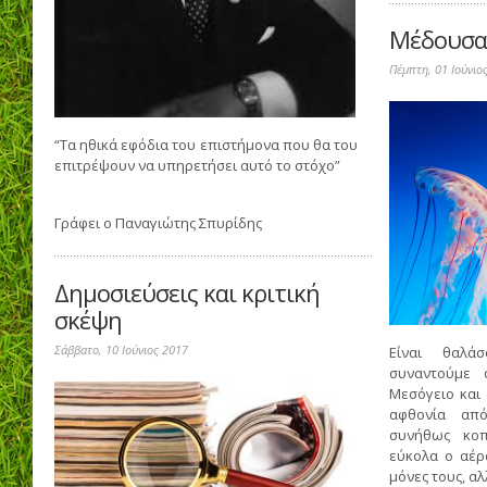
Μέδουσα
Πέμπτη, 01 Ιούνιο
“Τα ηθικά εφόδια του επιστήμονα που θα του
επιτρέψουν να υπηρετήσει αυτό το στόχο”
Γράφει ο
Παναγιώτης Σπυρίδης
Δημοσιεύσεις και κριτική
σκέψη
Σάββατο, 10 Ιούνιος 2017
Είναι θαλά
συναντούμε 
Μεσόγειο και
αφθονία από
συνήθως κοπ
εύκολα ο αέρ
μόνες τους, α