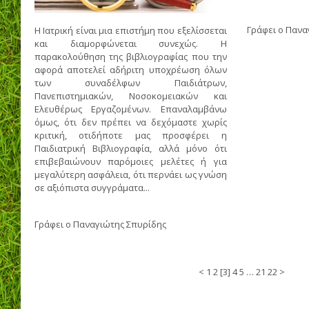
Γράφει ο
Πανα
Η Ιατρική είναι μια επιστήμη που εξελίσσεται
και διαμορφώνεται συνεχώς. Η
παρακολούθηση της βιβλιογραφίας που την
αφορά αποτελεί αδήριτη υποχρέωση όλων
των συναδέλφων Παιδιάτρων,
Πανεπιστημιακών, Νοσοκομειακών και
Ελευθέρως Εργαζομένων. Επαναλαμβάνω
όμως, ότι δεν πρέπει να δεχόμαστε χωρίς
κριτική, οτιδήποτε μας προσφέρει η
Παιδιατρική Βιβλιογραφία, αλλά μόνο ότι
επιβεβαιώνουν παρόμοιες μελέτες ή για
μεγαλύτερη ασφάλεια, ότι περνάει ως γνώση
σε αξιόπιστα συγγράματα...
Γράφει ο
Παναγιώτης Σπυρίδης
<
1
2
3
4
5
…
21
22
>