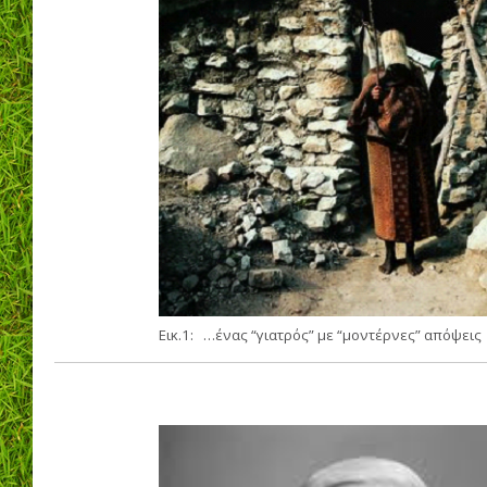
Εικ.1: …ένας “γιατρός” με “μοντέρνες” απόψεις