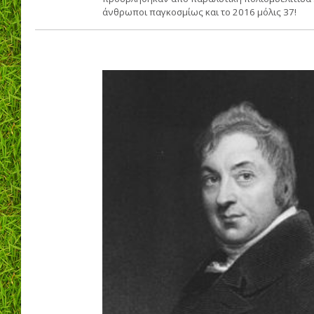
άνθρωποι παγκοσμίως και το 2016 μόλις 37!