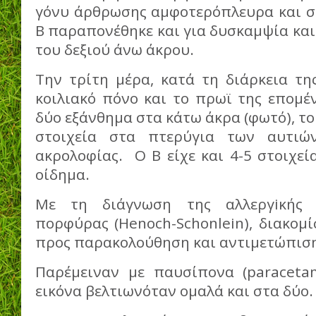
γόνυ άρθρωσης αμφοτερόπλευρα και στ
Β παραπονέθηκε και για δυσκαμψία κα
του δεξιού άνω άκρου.
Την τρίτη μέρα, κατά τη διάρκεια τη
κοιλιακό πόνο και το πρωϊ της επομέ
δύο εξάνθημα στα κάτω άκρα (φωτό), το
στοιχεία στα πτερύγια των αυτιώ
ακρολοφίας. Ο Β είχε και 4-5 στοιχεί
οίδημα.
Με τη διάγνωση της αλλεργiκής (
πορφύρας (Henoch-Schonlein), διακομ
προς παρακολούθηση και αντιμετώπισ
Παρέμειναν με παυσίπονα (paracetam
εικόνα βελτιωνόταν ομαλά και στα δύο.