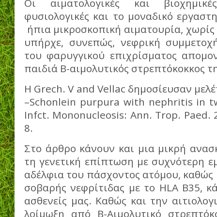
Οι αιματολογικές και βιοχημικέ
φυσιολογικές και το μοναδικό εργαστ
ήπια μικροσκοπική αιματουρία, χωρίς
υπήρχε, συνεπώς, νεφρική συμμετοχή
του φαρυγγικού επιχρίσματος απομο
παιδιά Β-αιμολυτικός στρεπτόκοκκος τη
Η Grech. V and Vellac δημοσίευσαν μελέ
–Schonlein purpura with nephritis in tw
Infct. Mononucleosis: Ann. Trop. Paed. 
8.
Στο άρθρο κάνουν και μια μικρή ανασκ
τη γενετική επίπτωση με συχνότερη ε
αδέλφια του πάσχοντος ατόμου, καθώς 
σοβαρής νεφρίτιδας με το HLA B35, κά
ασθενείς μας. Καθώς και την αιτιολογ
λοίμωξη από Β-Αιμολυτικό στρεπτόκ