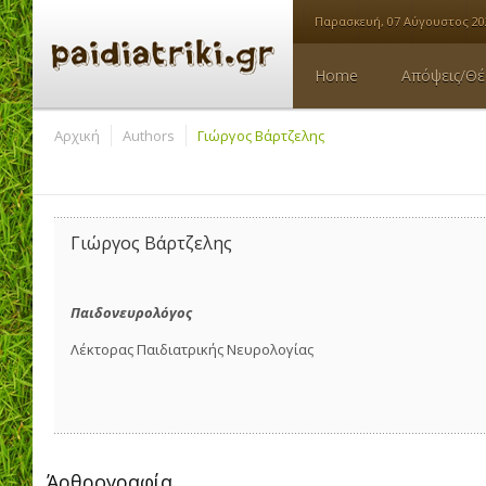
Παρασκευή, 07 Αύγουστος 20
Home
Απόψεις/Θέ
Αρχική
Authors
Γιώργος Βάρτζελης
Γιώργος Βάρτζελης
Παιδονευρολόγος
Λέκτορας Παιδιατρικής Νευρολογίας
Άρθρoγραφία