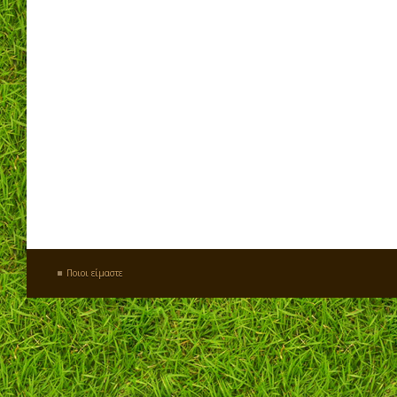
Ποιοι είμαστε